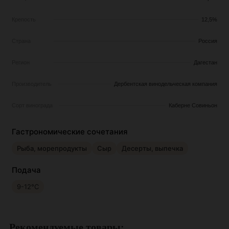
Крепость
12,5%
Страна
Россия
Регион
Дагестан
Производитель
Дербентская винодельческая компания
Сорт винограда
Каберне Совиньон
Гастрономические сочетания
Рыба, морепродукты
Сыр
Десерты, выпечка
Подача
9-12°С
Рекомендуемые товары: