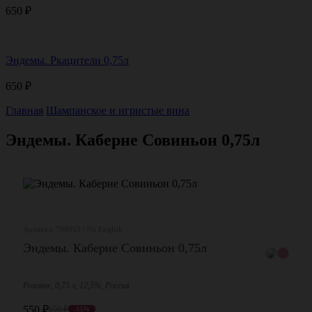
650
₽
Эндемы. Ркацители 0,75л
650
₽
Главная
Шампанское и игристые вина
Эндемы. Каберне Совиньон 0,75л
Артикул: 799953 | No English
Эндемы. Каберне Совиньон 0,75л
Розовое, 0,75 л, 12,5%, Россия
550
₽
650
₽
-15%