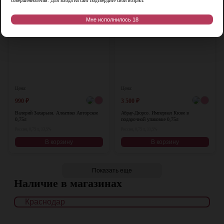
совершеннолетия. Для входа на сайт подтвердите свой возраст.
Мне исполнилось 18
Цена:
Цена:
990
₽
3 500
₽
Валерий Захарьин. Алеатико Авторское
Абрау-Дюрсо. Империал Кюве в
0,75л
подарочной упаковке 0,75л
Россия, 0,75 л, 13,5%
Россия, 0,75 л, 11,5%
В корзину
В корзину
Показать еще
Наличие в магазинах