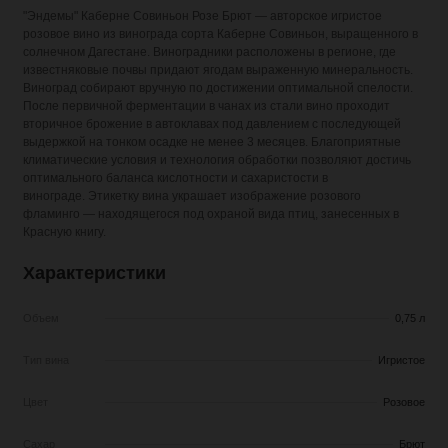
"Эндемы" Каберне Совиньон Розе Брют — авторское игристое
розовое вино из винограда сорта Каберне Совиньон, выращенного в
солнечном Дагестане. Виноградники расположены в регионе, где
известняковые почвы придают ягодам выраженную минеральность.
Виноград собирают вручную по достижении оптимальной спелости.
После первичной ферментации в чанах из стали вино проходит
вторичное брожение в автоклавах под давлением с последующей
выдержкой на тонком осадке не менее 3 месяцев. Благоприятные
климатические условия и технология обработки позволяют достичь
оптимального баланса кислотности и сахаристости в
винограде. Этикетку вина украшает изображение розового
фламинго — находящегося под охраной вида птиц, занесенных в
Красную книгу.
Характеристики
Объем
0,75 л
Тип вина
Игристое
Цвет
Розовое
Сахар
Брют