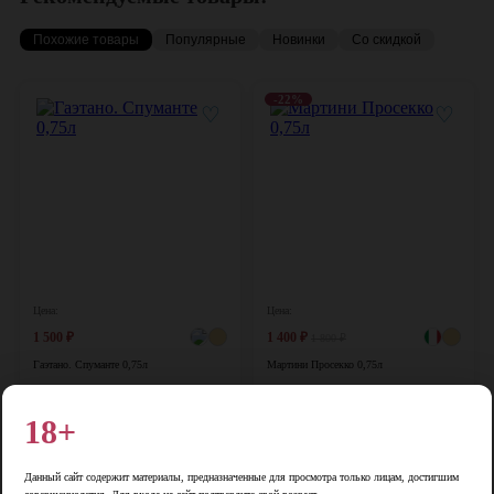
Похожие товары
Популярные
Новинки
Со скидкой
-22%
♡
♡
Цена:
Цена:
1 500
₽
1 400
₽
1 800
₽
Гаэтано. Спуманте 0,75л
Мартини Просекко 0,75л
Италия, 0,75 л, 10%
Италия, 0,75 л, 11,5%
18+
В корзину
В корзину
Данный сайт содержит материалы, предназначенные для просмотра только лицам, достигшим
♡
♡