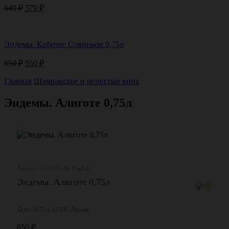
Первоначальная
Текущая
649
₽
579
₽
цена
цена:
составляла
579 ₽.
649 ₽.
Эндемы. Каберне Совиньон 0,75л
Первоначальная
Текущая
650
₽
550
₽
цена
цена:
составляла
Главная
Шампанское и игристые вина
550 ₽.
650 ₽.
Эндемы. Алиготе 0,75л
Артикул: 799952 | No English
Эндемы. Алиготе 0,75л
Белое, 0,75 л, 12,5%, Россия
650
₽