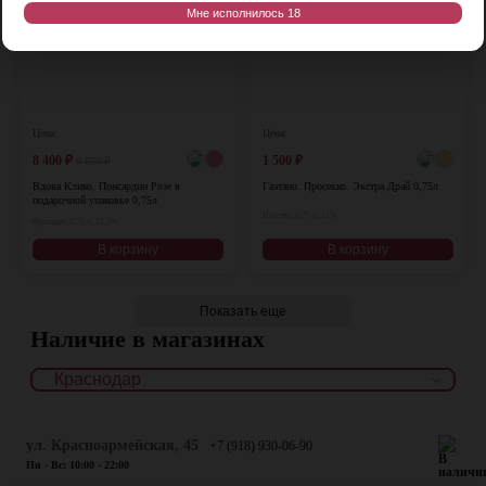
Мне исполнилось 18
Цена:
Цена:
8 400
₽
1 500
₽
9 890
₽
Вдова Клико. Понсардин Розе в
Гаэтано. Просекко. Экстра Драй 0,75л
подарочной упаковке 0,75л
Италия, 0,75 л, 11%
Франция, 0,75 л, 12,5%
В корзину
В корзину
Показать еще
Наличие в магазинах
ул. Красноармейская, 45
+7 (918) 930-06-90
Пн - Вс: 10:00 - 22:00