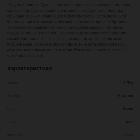
"Эндемы" Алиготе Брют — авторское игристое вино из одноименного
сорта винограда, выращенного в солнечном Дагестане. Виноград
собирают вручную, когда он достигает спелости. После первичной
ферментации в стальных чанах вино проходит вторичное брожение в
автоклавах под давлением с последующей выдержкой на тонком
осадке не менее 3 месяцев. Этикетку вина украшает изображение
каспийского тюленя — исчезающего вида, который находится в
Красной книге. В свежем, игривом вкусе вина ноты персиков и груш
сочетаются с тонами липового мёда. Послевкусие чистое, свежее, с
яркой кислотностью.
Характеристики
Объем
0,75 л
Тип вина
Игристое
Цвет
Белое
Сахар
Брют
Крепость
12,5%