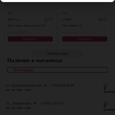
Цена:
Цена:
499
₽
1 199
₽
599
₽
Шато Тамань. Флерс дю Сюд 0,75л
Шато Тамань 1,5л
Россия, 0,75 л, 9-11%
Россия, 1,5 л, 10-12,5%
В корзину
В корзину
Показать еще
Наличие в магазинах
ул. Красноармейская, 45
+7 (918) 930-06-90
Пн - Вс: 10:00 - 22:00
​ул. Атарбекова, 40
+7 (918) 120-47-25
Пн - Вс: 10:00 - 22:00