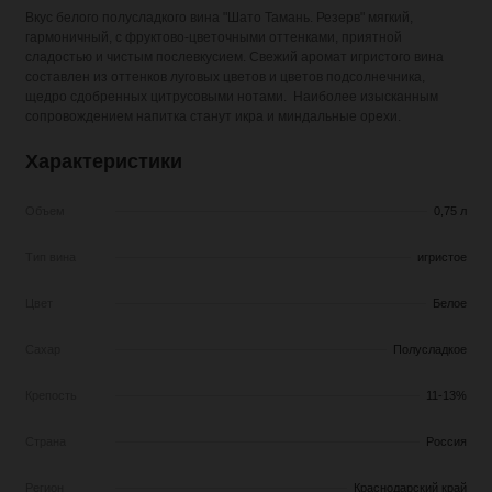
Вкус белого полусладкого вина "Шато Тамань. Резерв" мягкий,
гармоничный, с фруктово-цветочными оттенками, приятной
сладостью и чистым послевкусием. Свежий аромат игристого вина
составлен из оттенков луговых цветов и цветов подсолнечника,
щедро сдобренных цитрусовыми нотами. Наиболее изысканным
сопровождением напитка станут икра и миндальные орехи.
Характеристики
Объем
0,75 л
Тип вина
игристое
Цвет
Белое
Сахар
Полусладкое
Крепость
11-13%
Страна
Россия
Регион
Краснодарский край