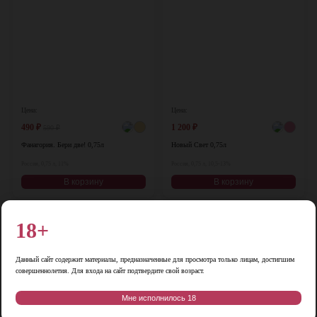
Цена:
Цена:
490
₽
1 200
₽
590
₽
Фанагория. Бери две! 0,75л
Новый Свет 0,75л
Россия, 0,75 л, 11%
Россия, 0,75 л, 10,5-13%
В корзину
В корзину
-17%
18+
♡
♡
Данный сайт содержит материалы, предназначенные для просмотра только лицам, достигшим
совершеннолетия. Для входа на сайт подтвердите свой возраст.
Мне исполнилось 18