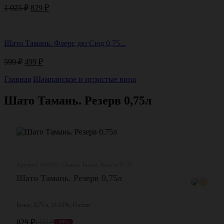
Первоначальная
Текущая
1 025
₽
829
₽
цена
цена:
составляла
829 ₽.
1
Шато Тамань. Флерс дю Сюд 0,75...
025 ₽.
Первоначальная
Текущая
599
₽
499
₽
цена
цена:
составляла
Главная
Шампанское и игристые вина
499 ₽.
599 ₽.
Шато Тамань. Резерв 0,75л
Артикул: 640359 | Chateau Taman. Reserve 0.75l
Шато Тамань. Резерв 0,75л
Белое, 0,75 л, 11-13%, Россия
829
₽
1 025
₽
-19%