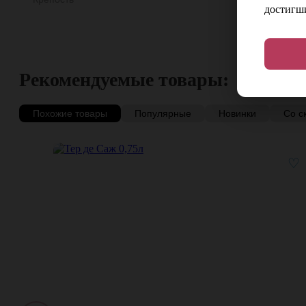
достигши
Рекомендуемые товары:
Похожие товары
Популярные
Новинки
Со с
♡