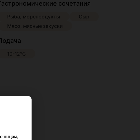
Гастрономические сочетания
Рыба, морепродукты
Сыр
Мясо, мясные закуски
Подача
10-12°С
о лицам,