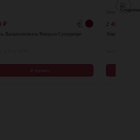
Цена:
0
₽
2 400
₽
а. Вальполичелла Рипассо Супериоре
Локо Чимбали. 
, 0,75 л, 13,5%
Россия, 0,75 л, 1
В корзину