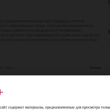
о, созданное из винограда сорта Шардоне, который
нисто-известняковых почвах. Сбор урожая проводится по
е плоды подвергаются традиционной винификации,
расно дополнит вкус морепродуктов и рыбы-гриль под белым
 из мяса курицы в сметанном соусе, мягкие и жирные сыры.
л
Страна
Россия
е
Регион
Краснодарский край
+
е
Производитель
Мистраль Вайн
е
Сорт винограда
Шардоне
айт содержит материалы, предназначенные для просмотра тольк
%