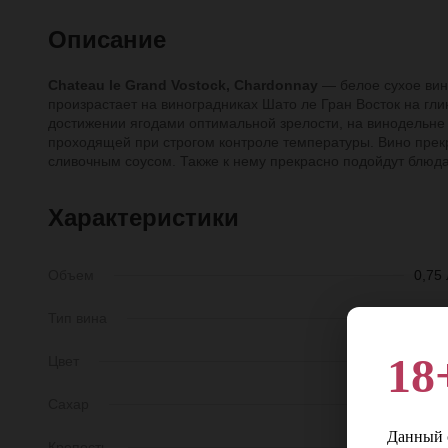
Описание
Chateau le Grand Vostock, Chardonnay
— белое сухое вин
произрастает на виноградниках Шато ле Гран Восток на гли
достижении ягодами оптимальной зрелости, на винодельн
проходящей при строгом контроле температуры. Вино прек
сливочным соусом. Также к нему прекрасно подойдут блюда
Характеристики
Объем
0,75 
Тип вина
Тихо
18
Цвет
Бело
Сахар
Сухо
Данный с
Крепость
12,5-14