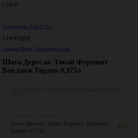
1 250
₽
Голубицкое. Розе 0,75л
Первоначальная
Текущая
1 130
₽
999
₽
цена
цена:
составляла
Главная
Вино
999 ₽.
Тихое вино
Белое
1
130 ₽.
Шато Дересла. Токай Фурминт
Ванданж Тардив 0,375л
Артикул: 763983 | No English
Шато Дересла. Токай Фурминт Ванданж
Тардив 0,375л