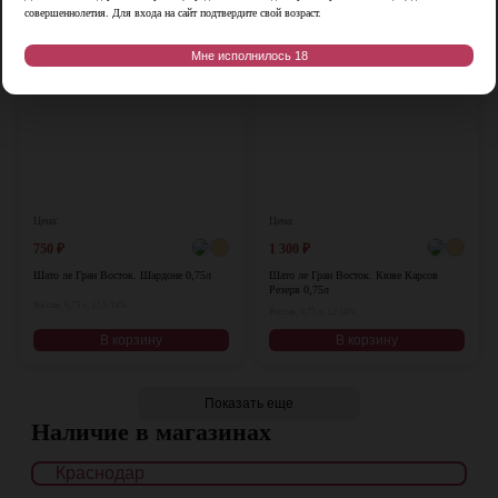
совершеннолетия. Для входа на сайт подтвердите свой возраст.
♡
♡
Мне исполнилось 18
Цена:
Цена:
750
₽
1 300
₽
Шато ле Гран Восток. Шардоне 0,75л
Шато ле Гран Восток. Кюве Карсов
Резерв 0,75л
Россия, 0,75 л, 12,5-14%
Россия, 0,75 л, 12-14%
В корзину
В корзину
Показать еще
Наличие в магазинах