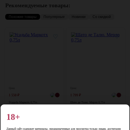
Рекомендуемые товары:
Похожие товары
Популярные
Новинки
Со скидкой
♡
♡
Цена:
Цена:
1 550
₽
1 799
₽
Усадьба Маркотх 0,75л
Шато де Талю. Мерло 0,75л
Россия, 0,75 л, 13%
Россия, 0,75 л, 14,5%
18+
В корзину
В корзину
Данный сайт содержит материалы, предназначенные для просмотра только лицам, достигшим