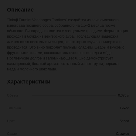
Описание
"Tokaji Furmint Vendanges Tardives"
создаётся из заизюмленного
винограда позднего сбора, собранного на 1,5–2 месяца позже
обычного. Виноград снимается с лоз целыми гроздями. Ферментация
проходит в бочках из венгерского дуба. Последующая выдержка
длится всего несколько месяцев, в некоторых случаях выдержка не
проводится. Это вино покоряет полным, сладким, щедрым вкусом с
фруктовыми тонами, нюансами молочного шоколада и мёда.
Послевкусие долгое и запоминающееся. Оно демонстрирует
насыщенный, богатый аромат, сотканный из нот груши, персика,
мёда и молочного шоколада.
Характеристики
Объем
0,375 л
Тип вина
Тихое
Цвет
Белое
Сахар
Сладкое