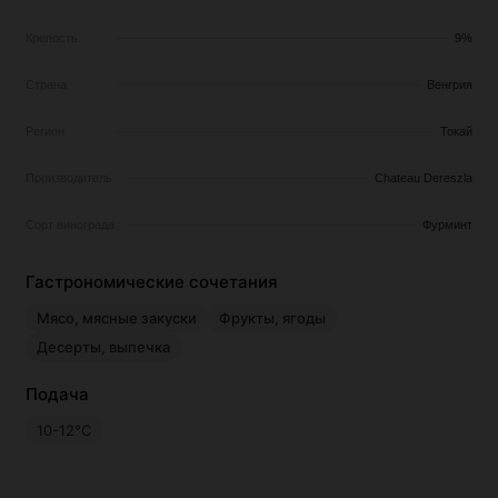
Крепость
9%
Страна
Венгрия
Регион
Токай
Производитель
Chateau Dereszla
Сорт винограда
Фурминт
Гастрономические сочетания
Мясо, мясные закуски
Фрукты, ягоды
Десерты, выпечка
Подача
10-12°С