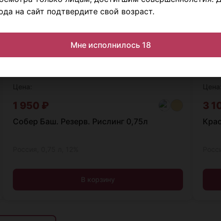
ода на сайт подтвердите свой возраст.
Мне исполнилось 18
Цена:
Цена
1 950
₽
3 1
Собер Баш. Резерв. Рислинг 0,75л
Крас
Россия, 0,75 л, 12%
Росси
В корзину