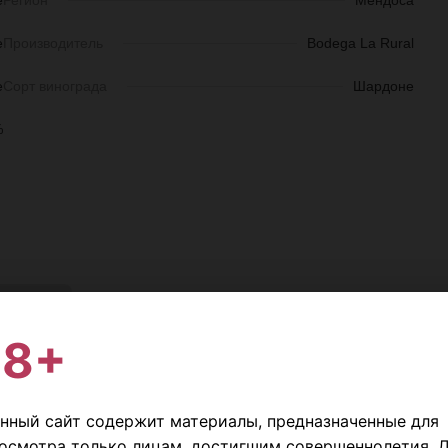
е
Регион
Мендоса
е
Производитель
Bodega La Rural
е
Сорт винограда
Шардоне
%
скидкой
18+
-14%
♡
нный сайт содержит материалы, предназначенные для
осмотра только лицам, достигшим совершеннолетия. 