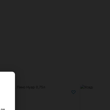
♡
Для