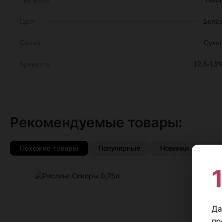
Тип вина
Тихо
Цвет
Бело
Сахар
Сухо
Крепость
12,5-13
Рекомендуемые товары:
Похожие товары
Популярные
Новинки
Со 
♡
Да
пр