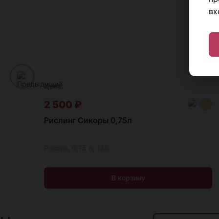
вх
Цена:
2 500
₽
Рислинг Сикоры 0,75л
Россия, 0,75 л, 13%
В корзину