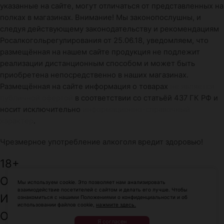
указанные на сайте, могут отличаться от представленных на
полках в магазинах. Внимание! Мы законопослушны, и
следуя действующему законодательству и рекомендациям
Росалкогольрегулирования от 25.06.18, уведомляем, что
размещённая на нашем сайте продукция не подлежит
реализации дистанционным способом и может быть
приобретена непосредственно в наших магазинах.
Размещённая на сайте информация о товарах
не является
публичной офертой
в соответствии со статьёй 437 ГК РФ и
носит исключительно
информационно-справочный
характер
.
Чрезмерное употребление алкоголя вредит здоровью!
18+
ООО: «ПровиантЮг»
Мы используем cookie. Это позволяет нам анализировать
взаимодействие посетителей с сайтом и делать его лучше. Чтобы
ИНН: 2312156800
ознакомиться с нашими Положениями о конфиденциальности и об
использовании файлов cookie,
нажмите здесь.
ОГРН: 1082312013079
Я согласен