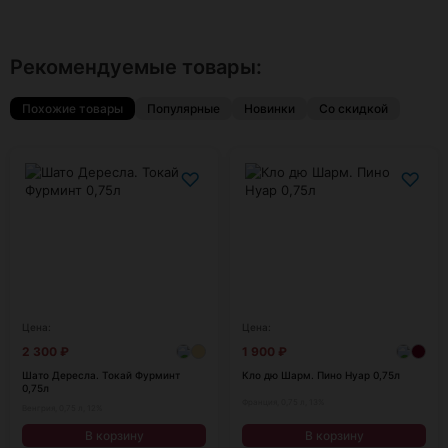
Рекомендуемые товары:
Похожие товары
Популярные
Новинки
Со скидкой
♡
♡
Цена:
Цена:
2 300
₽
1 900
₽
Шато Дересла. Токай Фурминт
Кло дю Шарм. Пино Нуар 0,75л
0,75л
Франция, 0,75 л, 13%
Венгрия, 0,75 л, 12%
В корзину
В корзину