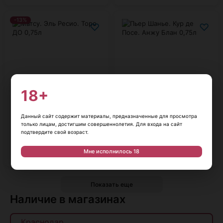
-13%
♡
♡
18+
Цена:
Цена:
2 790
₽
1 900
₽
3 200
₽
Данный сайт содержит материалы, предназначенные для просмотра
только лицам, достигшим совершеннолетия. Для входа на сайт
Матсу. Эль Ресио. Торо ДО 0,75л
Пьер Шанье. Кур де Посе. Анжу
Блан 0,75л
подтвердите свой возраст.
Испания, 0,75 л, 14,5%
Франция, 0,75 л, 11,5%
Мне исполнилось 18
В корзину
В корзину
Показать еще
Наличие в магазинах