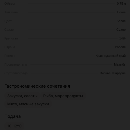
Объем
0,75 л
Тип вина
Тихое
Цвет
Белое
Сахар
Сухое
Крепость
14%
Страна
Россия
Регион
Краснодарский край
Производитель
Мезыбь
Сорт винограда
Вионье, Шардоне
Гастрономические сочетания
Закуски, салаты
Рыба, морепродукты
Мясо, мясные закуски
Подача
10-12°С