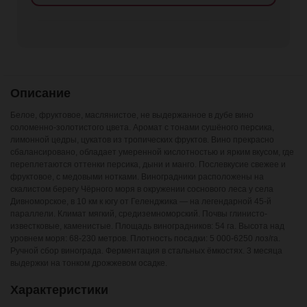
Описание
Белое, фруктовое, маслянистое, не выдержанное в дубе вино
соломенно-золотистого цвета. Аромат с тонами сушёного персика,
лимонной цедры, цукатов из тропических фруктов. Вино прекрасно
сбалансировано, обладает умеренной кислотностью и ярким вкусом, где
переплетаются оттенки персика, дыни и манго. Послевкусие свежее и
фруктовое, с медовыми нотками. Виноградники расположены на
скалистом берегу Чёрного моря в окружении соснового леса у села
Дивноморское, в 10 км к югу от Геленджика — на легендарной 45-й
параллели. Климат мягкий, средиземноморский. Почвы глинисто-
известковые, каменистые. Площадь виноградников: 54 га. Высота над
уровнем моря: 68-230 метров. Плотность посадки: 5 000-6250 лоз/га.
Ручной сбор винограда. Ферментация в стальных ёмкостях. 3 месяца
выдержки на тонком дрожжевом осадке.
Характеристики