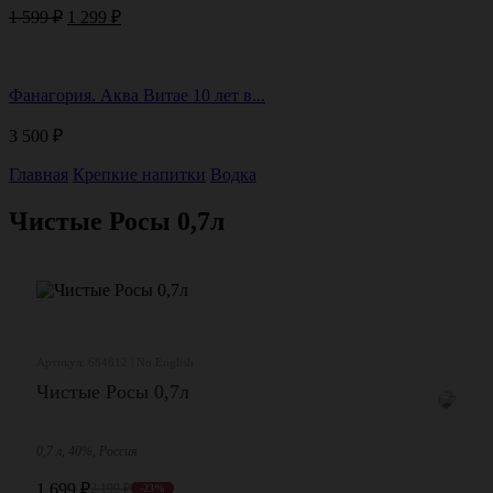
Первоначальная
Текущая
1 599
₽
1 299
₽
цена
цена:
составляла
1
1
299 ₽.
Фанагория. Аква Витае 10 лет в...
599 ₽.
3 500
₽
Главная
Крепкие напитки
Водка
Чистые Росы 0,7л
Артикул: 684612 | No English
Чистые Росы 0,7л
0,7 л, 40%, Россия
1 699
₽
2 199
₽
-23%