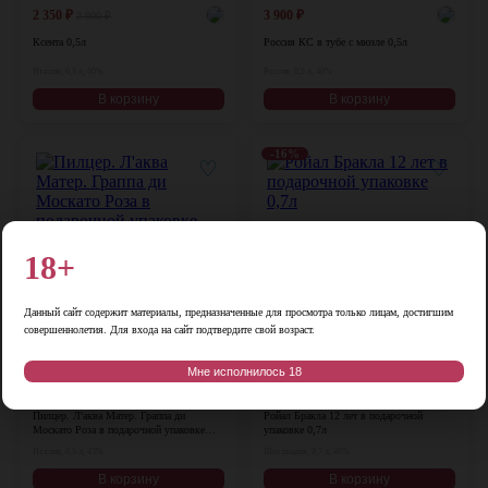
2 350
₽
3 900
₽
2 900
₽
Ксента 0,5л
Россия КС в тубе с мюзле 0,5л
Италия, 0,5 л, 60%
Россия, 0,5 л, 40%
В корзину
В корзину
-16%
♡
♡
18+
Данный сайт содержит материалы, предназначенные для просмотра только лицам, достигшим
совершеннолетия. Для входа на сайт подтвердите свой возраст.
Цена:
Цена:
Мне исполнилось 18
13 900
₽
10 000
₽
11 900
₽
Пилцер. Л'аква Матер. Граппа ди
Ройал Бракла 12 лет в подарочной
Москато Роза в подарочной упаковке
упаковке 0,7л
0,5л
Италия, 0,5 л, 43%
Шотландия, 0,7 л, 46%
В корзину
В корзину