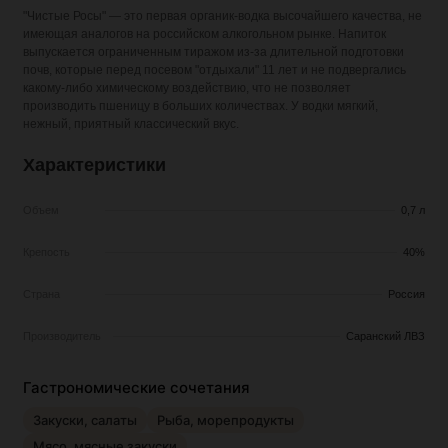
"Чистые Росы" — это первая органик-водка высочайшего качества, не
имеющая аналогов на российском алкогольном рынке. Напиток
выпускается ограниченным тиражом из-за длительной подготовки
почв, которые перед посевом "отдыхали" 11 лет и не подвергались
какому-либо химическому воздействию, что не позволяет
производить пшеницу в больших количествах. У водки мягкий,
нежный, приятный классический вкус.
Характеристики
Объем
0,7 л
Крепость
40%
Страна
Россия
Производитель
Саранский ЛВЗ
Гастрономические сочетания
Закуски, салаты
Рыба, морепродукты
Мясо, мясные закуски