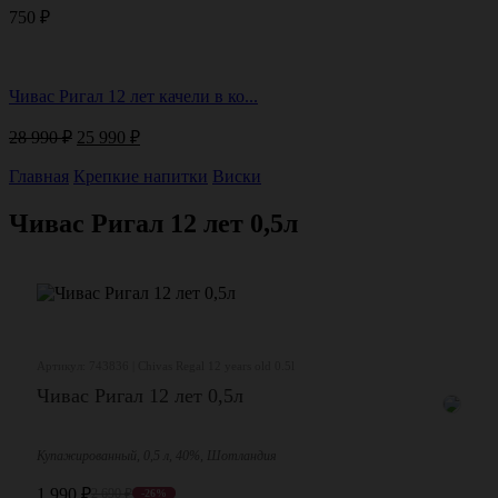
750
₽
Чивас Ригал 12 лет качели в ко...
Первоначальная
Текущая
28 990
₽
25 990
₽
цена
цена:
составляла
25
Главная
Крепкие напитки
Виски
28
990 ₽.
990 ₽.
Чивас Ригал 12 лет 0,5л
Артикул: 743836 | Chivas Regal 12 years old 0.5l
Чивас Ригал 12 лет 0,5л
Купажированный, 0,5 л, 40%, Шотландия
1 990
₽
2 690
₽
-26%