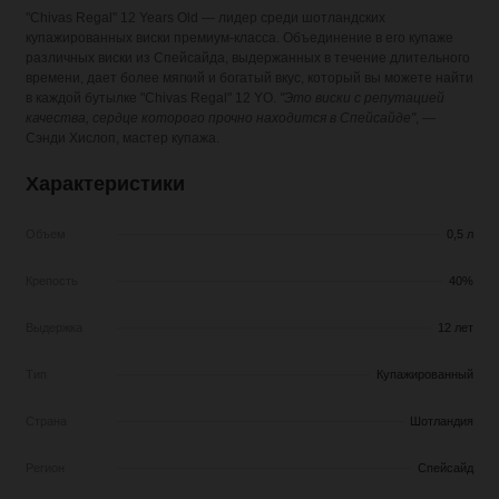
"Chivas Regal" 12 Years Old
— лидер среди шотландских
купажированных виски премиум-класса. Объединение в его купаже
различных виски из Спейсайда, выдержанных в течение длительного
времени, дает более мягкий и богатый вкус, который вы можете найти
в каждой бутылке "Chivas Regal" 12 YO.
"Это виски с репутацией
качества, сердце которого прочно находится в Спейсайде"
, —
Сэнди Хислоп, мастер купажа.
Характеристики
Объем
0,5 л
Крепость
40%
Выдержка
12 лет
Тип
Купажированный
Страна
Шотландия
Регион
Спейсайд