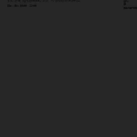
ул. 3-я Трудовая, 1/3
+7 (918) 679-34-12
Пн - Вс: 10:00 - 22:00