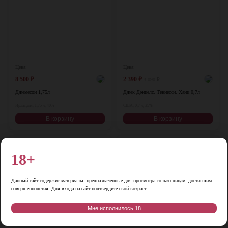
Цена:
Цена:
8 500
₽
2 390
₽
3 090
₽
Джемесон 1,75л
Джек Дэниелс. Теннесси. Хани 0,7л
Ирландия, 1,75 л, 40%
США, 0,7 л, 35%
В корзину
В корзину
-12%
♡
♡
18+
Данный сайт содержит материалы, предназначенные для просмотра только лицам, достигшим
совершеннолетия. Для входа на сайт подтвердите свой возраст.
Мне исполнилось 18