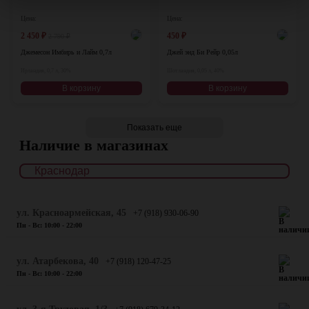
Цена:
Цена:
2 450
₽
450
₽
2 790
₽
Джемесон Имбирь и Лайм 0,7л
Джей энд Би Рейр 0,05л
Ирландия, 0,7 л, 30%
Шотландия, 0,05 л, 40%
В корзину
В корзину
Показать еще
Наличие в магазинах
ул. Красноармейская, 45
+7 (918) 930-06-90
Пн - Вс: 10:00 - 22:00
​ул. Атарбекова, 40
+7 (918) 120-47-25
Пн - Вс: 10:00 - 22:00