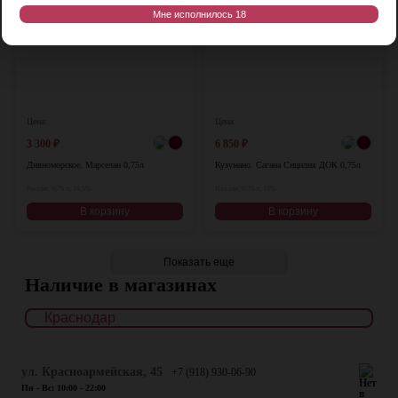
Мне исполнилось 18
Цена:
Цена:
3 300
₽
6 850
₽
Дивноморское. Марселан 0,75л
Кузумано. Сагана Сицилия ДОК 0,75л
Россия, 0,75 л, 14,5%
Италия, 0,75 л, 15%
В корзину
В корзину
Показать еще
Наличие в магазинах
ул. Красноармейская, 45
+7 (918) 930-06-90
Пн - Вс: 10:00 - 22:00