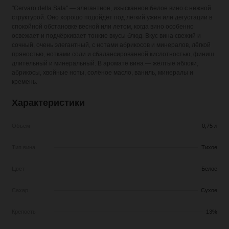
"Cervaro della Sala" — элегантное, изысканное белое вино с нежной
структурой. Оно хорошо подойдёт под лёгкий ужин или дегустации в
спокойной обстановке весной или летом, когда вино особенно
освежает и подчёркивает тонкие вкусы блюд. Вкус вина свежий и
сочный, очень элегантный, с нотами абрикосов и минералов, лёгкой
пряностью, нотками соли и сбалансированной кислотностью, финиш
длительный и минеральный. В аромате вина — жёлтые яблоки,
абрикосы, хвойные ноты, солёное масло, ваниль, минералы и
кремень.
Характеристики
Объем
0,75 л
Тип вина
Тихое
Цвет
Белое
Сахар
Сухое
Крепость
13%