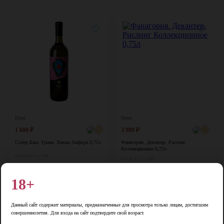
♡
♡
Цена:
Цена:
1 600
₽
3 980
₽
Собер Баш. Грани. Хихви Амфора 0,75л
Фанагория. Декантер. Рислинг
Коллекционное 0,75л
Россия, 0,75 л, 14%
Россия, 0,75 л, 13%
В корзину
В корзину
18+
♡
♡
Данный сайт содержит материалы, предназначенные для просмотра только лицам, достигшим
совершеннолетия. Для входа на сайт подтвердите свой возраст.