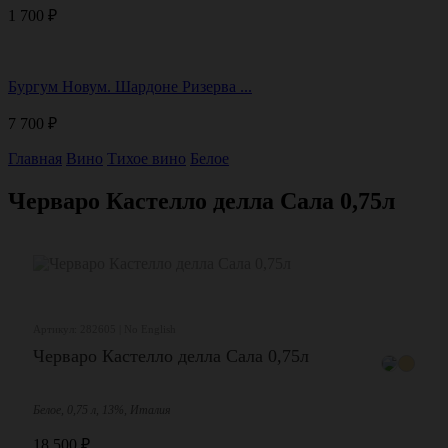
1 700
₽
Бургум Новум. Шардоне Ризерва ...
7 700
₽
Главная
Вино
Тихое вино
Белое
Черваро Кастелло делла Сала 0,75л
Артикул: 282605 | No English
Черваро Кастелло делла Сала 0,75л
Белое, 0,75 л, 13%, Италия
18 500
₽