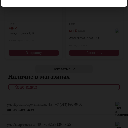
Цена:
Цена:
700
₽
610
₽
790
₽
Соджу Черника 0,36л
Абрау-Дюрсо. 7 лоз 0,5л
Южная Корея, 0,36 л, 12%
Россия, 0,5 л, 38%
В корзину
В корзину
Показать еще
Наличие в магазинах
ул. Красноармейская, 45
+7 (918) 930-06-90
Пн - Вс: 10:00 - 22:00
​ул. Атарбекова, 40
+7 (918) 120-47-25