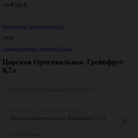
Первоначальная
Текущая
729
₽
599
₽
цена
цена:
составляла
599 ₽.
729 ₽.
Фанагория. Чача Южная 0,5л
790
₽
Главная
Крепкие напитки
Водка
Царская Оригинальная. Грейпфрут
0,7л
Артикул: 293218 | Tsarskaya Original Grapefruit 0.7l
Царская Оригинальная. Грейпфрут 0,7л
0,7 л, 38%, Россия