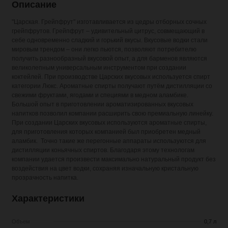
Описание
"Царская. Грейпфрут" изготавливается из цедры отборных сочных
грейпфрутов. Грейпфрут – удивительный цитрус, совмещающий в
себе одновременно сладкий и горький вкусы. Вкусовые водки стали
мировым трендом – они легко пьются, позволяют потребителю
получить разнообразный вкусовой опыт, а для барменов являются
великолепным универсальным инструментом при создании
коктейлей.​ При производстве Царских вкусовых используется спирт
категории Люкс. Ароматные спирты получают путём дистилляции со
свежими фруктами, ягодами и специями в медном аламбике.
Большой опыт в приготовлении ароматизированных вкусовых
напитков позволил компании расширить свою премиальную линейку.
При создании Царских вкусовых используются ароматные спирты,
для приготовления которых компанией был приобретен медный
аламбик. ​ Точно такие же перегонные аппараты используются для
дистилляции коньячных спиртов. Благодаря этому технологам
компании удается произвести максимально натуральный продукт без
воздействия на цвет водки, сохраняя изначальную кристальную
прозрачность напитка.
Характеристики
Объем
0,7 л