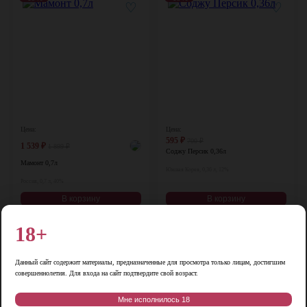
♡
♡
Цена:
Цена:
595
₽
700
₽
1 539
₽
1 899
₽
Соджу Персик 0,36л
Мамонт 0,7л
Южная Корея, 0,36 л, 12%
Россия, 0,7 л, 40%
В корзину
В корзину
18+
-23%
♡
♡
Данный сайт содержит материалы, предназначенные для просмотра только лицам, достигшим
совершеннолетия. Для входа на сайт подтвердите свой возраст.
Мне исполнилось 18