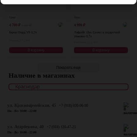
Цена:
Цена:
4 700
₽
4 990
₽
5 900
₽
Барон Отард VS 0,7л
Лафройг. Оук Селект в подарочной
упаковке 0,7л
Франция, 0,7 л, 40%
Шотландия, 0,7 л, 40%
В корзину
В корзину
Показать еще
Наличие в магазинах
ул. Красноармейская, 45
+7 (918) 930-06-90
Пн - Вс: 10:00 - 22:00
​ул. Атарбекова, 40
+7 (918) 120-47-25
Пн - Вс: 10:00 - 22:00