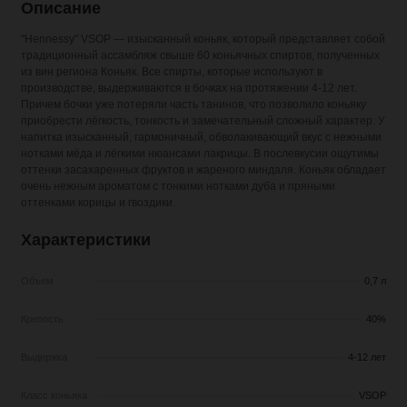
Описание
"Hennessy" VSOP — изысканный коньяк, который представляет собой
традиционный ассамбляж свыше 60 коньячных спиртов, полученных
из вин региона Коньяк. Все спирты, которые используют в
производстве, выдерживаются в бочках на протяжении 4-12 лет.
Причем бочки уже потеряли часть танинов, что позволило коньяку
приобрести лёгкость, тонкость и замечательный сложный характер. У
напитка изысканный, гармоничный, обволакивающий вкус с нежными
нотками мёда и лёгкими нюансами лакрицы. В послевкусии ощутимы
оттенки засахаренных фруктов и жареного миндаля. Коньяк обладает
очень нежным ароматом с тонкими нотками дуба и пряными
оттенками корицы и гвоздики.
Характеристики
Объем
0,7 л
Крепость
40%
Выдержка
4-12 лет
Класс коньяка
VSOP