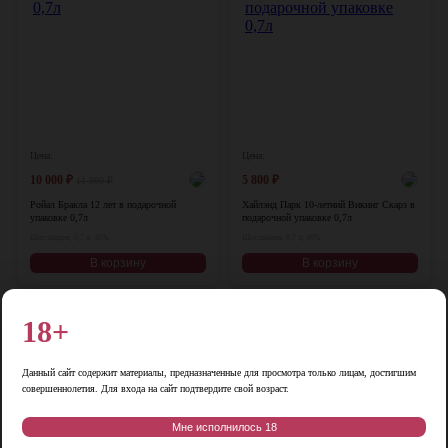
Цена:
Цена:
10 000
₽
5 800
₽
11 900
₽
Ройал Бракла 12 лет в подарочной
Хайлэнд Парк 10-летний Викинг Скарз в
упаковке 0,7л
подарочной упаковке 0,7л
Шотландия, 0,7 л, 46%
Шотландия, 0,7 л, 40%
В корзину
В корзину
-20%
18+
♡
♡
Данный сайт содержит материалы, предназначенные для просмотра только лицам, достигшим
совершеннолетия. Для входа на сайт подтвердите свой возраст.
Мне исполнилось 18