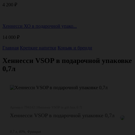
4 200
₽
Хеннесси ХО в подарочной упако...
14 000
₽
Главная
Крепкие напитки
Коньяк и бренди
Хеннесси VSOP в подарочной упаковке
0,7л
Артикул: 794142 | Hennessy VSOP in gift box 0.7l
Хеннесси VSOP в подарочной упаковке 0,7л
0,7 л, 40%, Франция