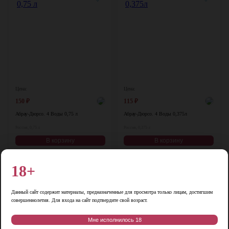
Цена:
Цена:
150
₽
115
₽
Абрау-Дюрсо. 4 Воды 0,75 л
Абрау-Дюрсо. 4 Воды 0,375л
Россия, 0,75 л
Россия, 0,375 л
В корзину
В корзину
18+
♡
♡
Данный сайт содержит материалы, предназначенные для просмотра только лицам, достигшим
совершеннолетия. Для входа на сайт подтвердите свой возраст.
Мне исполнилось 18