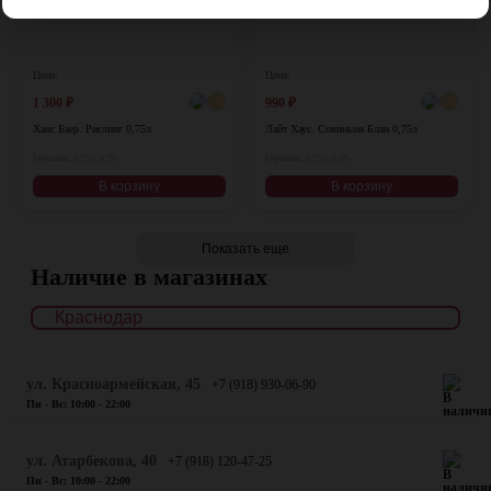
Цена:
Цена:
1 300
₽
990
₽
Ханс Баер. Рислинг 0,75л
Лайт Хаус. Совиньон Блан 0,75л
Германия, 0,75 л, 0,5%
Германия, 0,75 л, 0,5%
В корзину
В корзину
Показать еще
Наличие в магазинах
ул. Красноармейская, 45
+7 (918) 930-06-90
Пн - Вс: 10:00 - 22:00
​ул. Атарбекова, 40
+7 (918) 120-47-25
Пн - Вс: 10:00 - 22:00