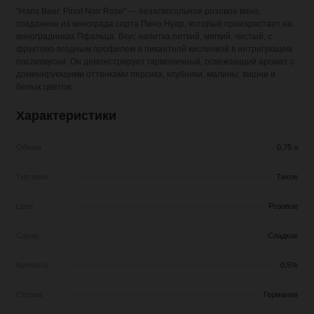
"Hans Baer. Pinot Noir Rose" — безалкогольное розовое вино,
созданное из винограда сорта Пино Нуар, который произрастает на
виноградниках Пфальца. Вкус напитка питкий, мягкий, чистый, с
фруктово-ягодным профилем и пикантной кислинкой в интригующем
послевкусии. Он демонстрирует гармоничный, освежающий аромат с
доминирующими оттенками персика, клубники, малины, вишни и
белых цветов.
Характеристики
Объем
0,75 л
Тип вина
Тихое
Цвет
Розовое
Сахар
Сладкое
Крепость
0,5%
Страна
Германия