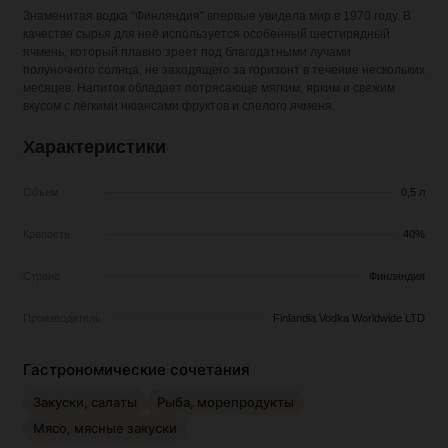
Знаменитая водка "Финляндия" впервые увидела мир в 1970 году. В
качестве сырья для неё используется особенный шестирядный
ячмень, который плавно зреет под благодатными лучами
полуночного солнца, не заходящего за горизонт в течение нескольких
месяцев. Напиток обладает потрясающе мягким, ярким и свежим
вкусом с лёгкими нюансами фруктов и спелого ячменя.
Характеристики
Объем
0,5 л
Крепость
40%
Страна
Финляндия
Производитель
Finlandia Vodka Worldwide LTD
Гастрономические сочетания
Закуски, салаты
Рыба, морепродукты
Мясо, мясные закуски