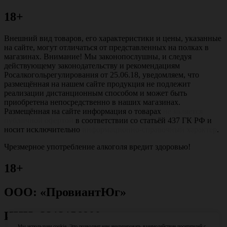
18+
Внешний вид товаров, его характеристики и цены, указанные
на сайте, могут отличаться от представленных на полках в
магазинах. Внимание! Мы законопослушны, и следуя
действующему законодательству и рекомендациям
Росалкогольрегулирования от 25.06.18, уведомляем, что
размещённая на нашем сайте продукция не подлежит
реализации дистанционным способом и может быть
приобретена непосредственно в наших магазинах.
Размещённая на сайте информация о товарах
не является
публичной офертой
в соответствии со статьёй 437 ГК РФ и
носит исключительно
информационно-справочный характер
.
Чрезмерное употребление алкоголя вредит здоровью!
18+
ООО: «ПровиантЮг»
ИНН: 2312156800
Мы используем cookie. Это позволяет нам анализировать взаимодействие посетителей с