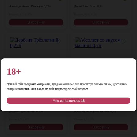
Альма де Агава. Репосадо 0,75л
Джим Бим. Эппл 0,7л
Мексика, 0,75 л, 38%
Испания, 0,7 л, 32,5%
В корзину
В корзину
♡
♡
18+
Данный сайт содержит материалы, предназначенные для просмотра только лицам, достигшим
совершеннолетия. Для входа на сайт подтвердите свой возраст.
Цена:
Цена:
Мне исполнилось 18
470
₽
1 990
₽
Дербент Трёхлетний 0,25л
Абсолют со вкусом малины 0,7л
Россия, 0,25 л, 40%
Швеция, 0,7 л, 38%
В корзину
В корзину