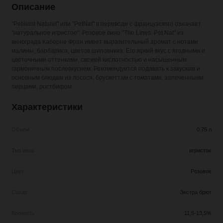
Описание
"Petillant Naturel" или "PetNat" в переводе с французского означает
"натуральное игристое". Розовое вино "The Lines. Pet Nat" из
винограда Каберне Фран имеет выразительный аромат с нотами
малины, барбариса, цветов шиповника. Его яркий вкус с ягодными и
цветочными оттенками, свежей кислотностью и насыщенным
гармоничным послевкусием. Рекомендуется подавать к закускам и
основным блюдам из лосося, брускеттам с томатами, запечёнными
перцами, ростбифом.
Характеристики
Объем
0,75 л
Тип вина
игристое
Цвет
Розовое
Сахар
Экстра брют
Крепость
11,5-13,5%