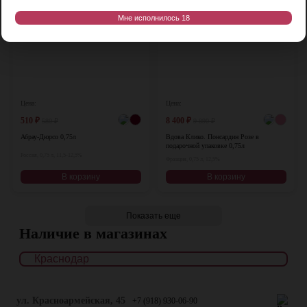
Мне исполнилось 18
Цена:
Цена:
510
₽
8 400
₽
580
₽
9 890
₽
Абрау-Дюрсо 0,75л
Вдова Клико. Понсардин Розе в
подарочной упаковке 0,75л
Россия, 0,75 л, 11,5-12,5%
Франция, 0,75 л, 12,5%
В корзину
В корзину
Показать еще
Наличие в магазинах
ул. Красноармейская, 45
+7 (918) 930-06-90