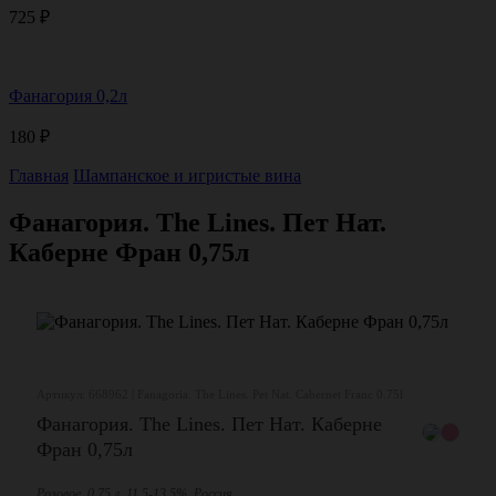
725
₽
Фанагория 0,2л
180
₽
Главная
Шампанское и игристые вина
Фанагория. The Lines. Пет Нат.
Каберне Фран 0,75л
Артикул: 668962 | Fanagoria. The Lines. Pet Nat. Cabernet Franc 0.75l
Фанагория. The Lines. Пет Нат. Каберне
Фран 0,75л
Розовое, 0,75 л, 11,5-13,5%, Россия