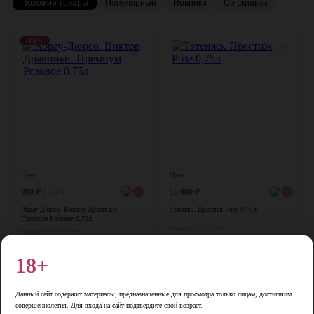
Похожие товары
Популярные
Новинки
Со скидкой
-15%
♡
♡
Цена:
Цена:
990
₽
16 000
₽
1 160
₽
Абрау-Дюрсо. Виктор Дравиньи.
Тэтенжэ. Престиж Розе 0,75л
Премиум Розовое 0,75л
Франция, 0,75 л, 10,5%
Россия, 0,75 л, 11-12,5%
В корзину
В корзину
18+
-12%
-15%
♡
♡
Данный сайт содержит материалы, предназначенные для просмотра только лицам, достигшим
совершеннолетия. Для входа на сайт подтвердите свой возраст.