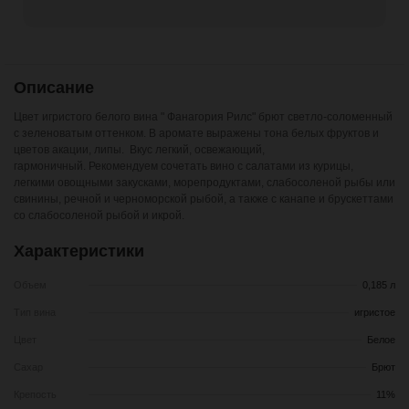
Описание
Цвет игристого белого вина " Фанагория Рилс" брют светло-соломенный
с зеленоватым оттенком. В аромате выражены тона белых фруктов и
цветов акации, липы. Вкус легкий, освежающий,
гармоничный. Рекомендуем сочетать вино с салатами из курицы,
легкими овощными закусками, морепродуктами, слабосоленой рыбы или
свинины, речной и черноморской рыбой, а также с канапе и брускеттами
со слабосоленой рыбой и икрой.
Характеристики
Объем
0,185 л
Тип вина
игристое
Цвет
Белое
Сахар
Брют
Крепость
11%