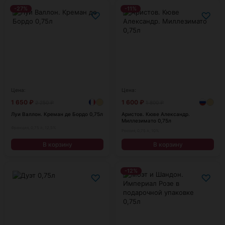
-27%
-11%
♡
♡
Цена:
Цена:
1 650
₽
1 600
₽
2 250
₽
1 800
₽
Луи Валлон. Креман де Бордо 0,75л
Аристов. Кюве Александр.
Миллезимато 0,75л
Франция, 0,75 л, 12,5%
Россия, 0,75 л, 10%
В корзину
В корзину
-12%
♡
♡