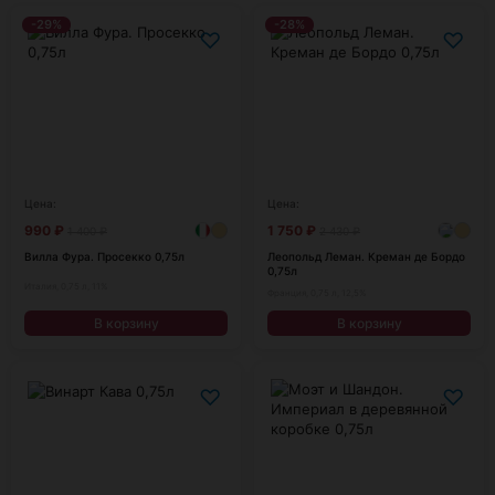
-29%
-28%
♡
♡
Цена:
Цена:
990
₽
1 750
₽
1 400
₽
2 430
₽
Вилла Фура. Просекко 0,75л
Леопольд Леман. Креман де Бордо
0,75л
Италия, 0,75 л, 11%
Франция, 0,75 л, 12,5%
В корзину
В корзину
♡
♡