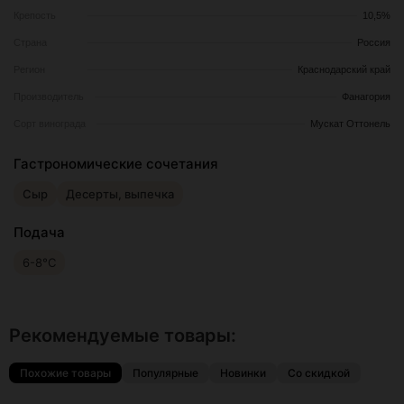
Крепость
10,5%
Страна
Россия
Регион
Краснодарский край
Производитель
Фанагория
Сорт винограда
Мускат Оттонель
Гастрономические сочетания
Сыр
Десерты, выпечка
Подача
6-8°С
Рекомендуемые товары:
Похожие товары
Популярные
Новинки
Со скидкой