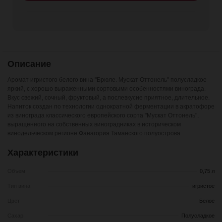
Описание
Аромат игристого белого вина "Брюле. Мускат Оттонель" полусладкое
яркий, с хорошо выраженными сортовыми особенностями винограда.
Вкус свежий, сочный, фруктовый, а послевкусие приятное, длительное.
Напиток создан по технологии однократной ферментации в акратофоре
из винограда классического европейского сорта "Мускат Оттонель",
выращенного на собственных виноградниках в историческом
винодельческом регионе Фанагория Таманского полуострова.
Характеристики
Объем
0,75 л
Тип вина
игристое
Цвет
Белое
Сахар
Полусладкое