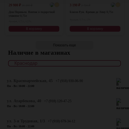
29 900
₽
3 190
₽
36 900
₽
3 750
₽
Дом Периньон. Винтаж в подарочной
Бласон Руж. Креман де Лиму 0,75л
упаковке 0,75л
Франция, 0,75 л, 12%
Франция, 0,75 л, 12,5%
В корзину
В корзину
Показать еще
Наличие в магазинах
ул. Красноармейская, 45
+7 (918) 930-06-90
Пн - Вс: 10:00 - 22:00
​ул. Атарбекова, 40
+7 (918) 120-47-25
Пн - Вс: 10:00 - 22:00
ул. 3-я Трудовая, 1/3
+7 (918) 679-34-12
Пн - Вс: 10:00 - 22:00