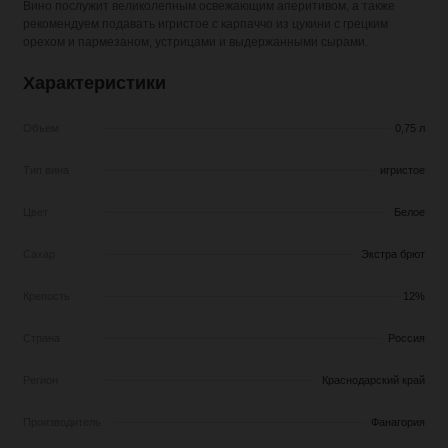
Вино послужит великолепным освежающим аперитивом, а также
рекомендуем подавать игристое с карпаччо из цукини с грецким
орехом и пармезаном, устрицами и выдержанными сырами.
Характеристики
Объем
0,75 л
Тип вина
игристое
Цвет
Белое
Сахар
Экстра брют
Крепость
12%
Страна
Россия
Регион
Краснодарский край
Производитель
Фанагория