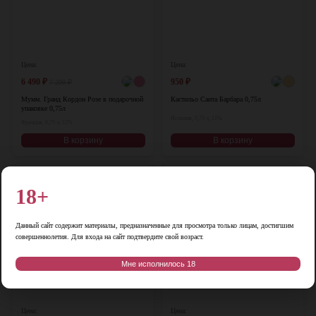
Цена:
Цена:
6 490
₽
950
₽
7 200
₽
Мумм. Гранд Кордон Розе в подарочной
Кастильо Санта Барбара 0,75л
упаковке 0,75л
Испания, 0,75 л, 11%
Франция, 0,75 л, 12%
В корзину
В корзину
-19%
-15%
♡
♡
18+
Данный сайт содержит материалы, предназначенные для просмотра только лицам, достигшим
совершеннолетия. Для входа на сайт подтвердите свой возраст.
Мне исполнилось 18
Цена:
Цена: