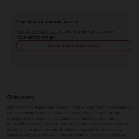
Способы получения заказа:
Выберите магазин
, чтобы увидеть доступное
количество товара.
В наличии в: 9 магазинах
Описание
Игристое вино "Фанагория. Альвеус Ультра Кюве" светло-соломенного
цвета с красивым золотистым отблеском и бодрой игрой мелких
пузырьков. Вкус свежий, с хорошим фруктовым насыщением,
приятной природной кислотностью и долгим, немного солоноватым
минеральным послевкусием. В аромате гармонично сочетаются
цветочно-медовые оттенки, нотки зеленого яблока, груши и лайма.