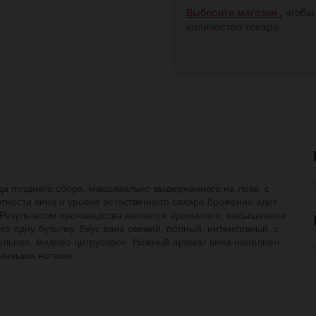
Выберите магазин
, чтобы
количество товара.
да позднего сбора, максимально выдержанного на лозе, с
тности вина и уровня естественного сахара брожение идет
 Результатом производства является ароматное, насыщенное
его одну бутылку. Вкус вина свежий, полный, интенсивный, с
тельное, медово-цитрусовое. Нежный аромат вина наполнен
дынными нотами.