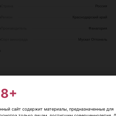
л
Страна
Россия
е
Регион
Краснодарский край
е
Производитель
Фанагория
е
Сорт винограда
Мускат Оттонель
%
18+
скидкой
нный сайт содержит материалы, предназначенные для
-14%
♡
осмотра только лицам, достигшим совершеннолетия. 