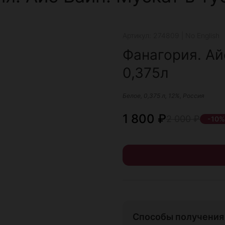
Артикул: 274809 | No English
Фанагория. Ай
0,375л
Белое, 0,375 л, 12%, Россия
1 800
₽
2 000
₽
-10%
Способы получения 