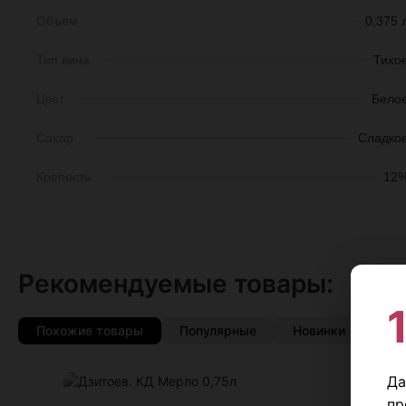
Объем
0,375 
Тип вина
Тихо
Цвет
Бело
Сахар
Сладко
Крепость
12
Рекомендуемые товары:
Похожие товары
Популярные
Новинки
Со 
Да
♡
пр