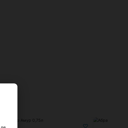
♡
Для