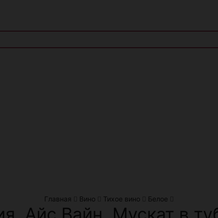
Главная
Вино
Тихое вино
Белое
я. Айс Вайн. Мускат в ту