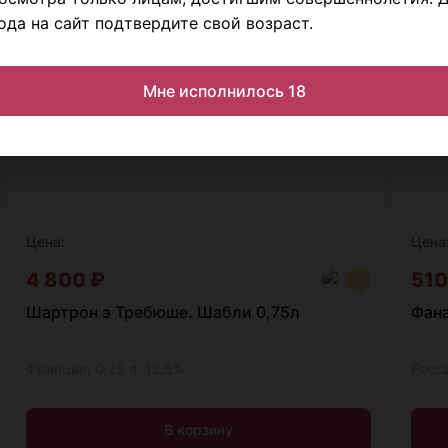
ода на сайт подтвердите свой возраст.
Мне исполнилось 18
Цена:
Цена
4 800
₽
51
Шартрон э Требюше. Шабли 0,75л
Фана
Франция, 0,75 л, 12,5%
Росси
В корзину