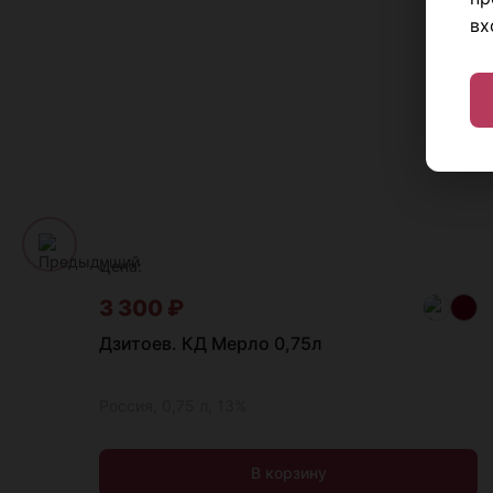
вх
Цена:
3 300
₽
Дзитоев. КД Мерло 0,75л
Россия, 0,75 л, 13%
В корзину