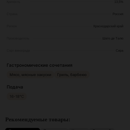
Крепость
13,5%
Страна
Россия
Регион
Краснодарский край
Производитель
Шато де Талю
Сорт винограда
Сира
Гастрономические сочетания
Мясо, мясные закуски
Гриль, барбекю
Подача
16-18°С
Рекомендуемые товары: