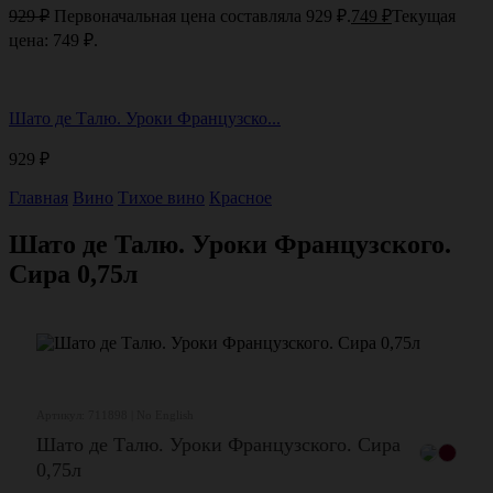
929
₽
Первоначальная цена составляла 929 ₽.
749
₽
Текущая
цена: 749 ₽.
Шато де Талю. Уроки Французско...
929
₽
Главная
Вино
Тихое вино
Красное
Шато де Талю. Уроки Французского.
Сира 0,75л
Артикул: 711898 | No English
Шато де Талю. Уроки Французского. Сира
0,75л