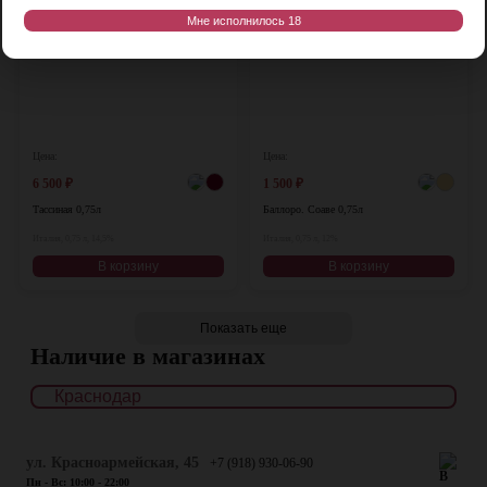
Мне исполнилось 18
Цена:
Цена:
6 500
₽
1 500
₽
Тассиная 0,75л
Баллоро. Соаве 0,75л
Италия, 0,75 л, 14,5%
Италия, 0,75 л, 12%
В корзину
В корзину
Показать еще
Наличие в магазинах
ул. Красноармейская, 45
+7 (918) 930-06-90
Пн - Вс: 10:00 - 22:00