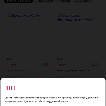
Похожие товары
Популярные
Новинки
Со скидкой
♡
♡
Цена:
Цена:
1 400
₽
1 990
₽
Дрозд. Розе 0,75л
Нахтгольд. Бееренауслезе 0,375л
Россия, 0,75 л, 12,7%
Германия, 0,375 л, 9-10%
В корзину
В корзину
18+
♡
♡
Данный сайт содержит материалы, предназначенные для просмотра только лицам, достигшим
совершеннолетия. Для входа на сайт подтвердите свой возраст.