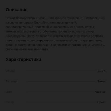
Описание
"Уроки Французского. Сира" — это красное сухое вино, изготовленное
из сорта винограда Сира. Вкус вина насыщенный,
сбалансированный, приятный, с интенсивными тонами сливы,
тёмных ягод и специй, устойчивыми танинами и долгим, сухим
послевкусием. Напиток покоряет выразительностью своего аромата,
представленного многогранными оттенками чёрных и красных ягод,
которые гармонично дополнены штрихами молотого перца, маслин и
свежими нюансами эвкалипта.
Характеристики
Объем
0,75 л
Тип вина
Тихое
Цвет
Красное
Сахар
Сухое