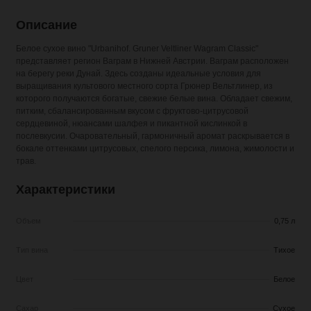
Описание
Белое сухое вино "Urbanihof. Gruner Veltliner Wagram Classic"
представляет регион Ваграм в Нижней Австрии. Ваграм расположен
на берегу реки Дунай. Здесь созданы идеальные условия для
выращивания культового местного сорта Грюнер Вельтлинер, из
которого получаются богатые, свежие белые вина. Обладает свежим,
питким, сбалансированным вкусом с фруктово-цитрусовой
сердцевиной, нюансами шалфея и пикантной кислинкой в
послевкусии. Очаровательный, гармоничный аромат раскрывается в
бокале оттенками цитрусовых, спелого персика, лимона, жимолости и
трав.
Характеристики
Объем
0,75 л
Тип вина
Тихое
Цвет
Белое
Сахар
Сухое