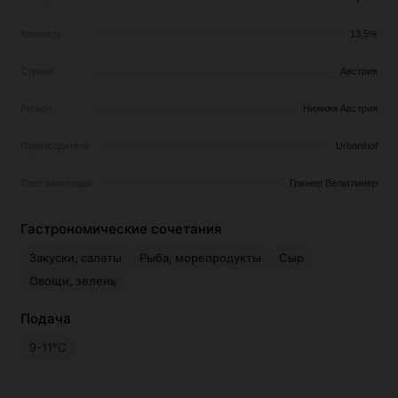
Крепость
13,5%
Страна
Австрия
Регион
Нижняя Австрия
Производитель
Urbanihof
Сорт винограда
Грюнер Вельтлинер
Гастрономические сочетания
Закуски, салаты
Рыба, морепродукты
Сыр
Овощи, зелень
Подача
9-11°С