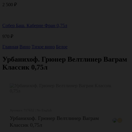
2 500
₽
Собер Баш. Каберне Фран 0,75л
970
₽
Главная
Вино
Тихое вино
Белое
Урбанихоф. Грюнер Велтлинер Ваграм
Классик 0,75л
Артикул: 717632 | No English
Урбанихоф. Грюнер Велтлинер Ваграм
Классик 0,75л