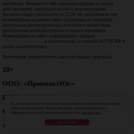
магазинах. Внимание! Мы законопослушны, и следуя
действующему законодательству и рекомендациям
Росалкогольрегулирования от 25.06.18, уведомляем, что
размещённая на нашем сайте продукция не подлежит
реализации дистанционным способом и может быть
приобретена непосредственно в наших магазинах.
Размещённая на сайте информация о товарах
не является
публичной офертой
в соответствии со статьёй 437 ГК РФ и
носит исключительно
информационно-справочный характер
.
Чрезмерное употребление алкоголя вредит здоровью!
18+
ООО: «ПровиантЮг»
ИНН: 2312156800
Мы используем cookie. Это позволяет нам анализировать взаимодействие посетителей с
сайтом и делать его лучше. Чтобы ознакомиться с нашими Положениями о
ОГРН: 1082312013079
конфиденциальности и об использовании файлов cookie,
нажмите здесь.
Я согласен
© 2025. Магазины "Ваш Сомелье"