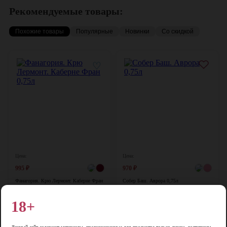
Рекомендуемые товары:
Похожие товары
Популярные
Новинки
Со скидкой
♡
Цена:
Цена:
995
₽
970
₽
Фанагория. Крю Лермонт. Каберне Фран
Собер Баш. Аврора 0,75л
0,75л
Россия, 0,75 л, 13,5-14%
Россия, 0,75 л, 13%
18+
В корзину
В корзину