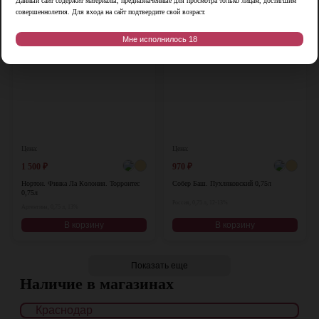
Данный сайт содержит материалы, предназначенные для просмотра только лицам, достигшим
совершеннолетия. Для входа на сайт подтвердите свой возраст.
Мне исполнилось 18
Цена:
Цена:
1 500
₽
970
₽
Нортон. Финка Ла Колония. Торронтес
Собер Баш. Пухляковский 0,75л
0,75л
Россия, 0,75 л, 12-13%
Аргентина, 0,75 л, 13%
В корзину
В корзину
Показать еще
Наличие в магазинах