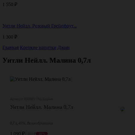
1 550
₽
Уитли Нейлл. Розовый Грейпфрут...
1 300
₽
Главная
Крепкие напитки
Джин
Уитли Нейлл. Малина 0,7л
Артикул: 656085 | No English
Уитли Нейлл. Малина 0,7л
0,7 л, 43%, Великобритания
1 090
₽
1 300
₽
-16%