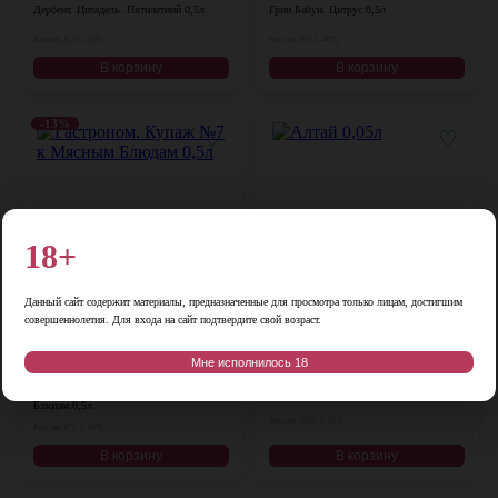
Дербент. Цитадель. Пятилетний 0,5л
Грин Бабун. Цитрус 0,5л
Россия, 0,5 л, 40%
Россия, 0,5 л, 40%
В корзину
В корзину
-13%
♡
♡
18+
Данный сайт содержит материалы, предназначенные для просмотра только лицам, достигшим
совершеннолетия. Для входа на сайт подтвердите свой возраст.
Цена:
Цена:
Мне исполнилось 18
700
₽
290
₽
800
₽
Гастроном. Купаж №7 к Мясным
Алтай 0,05л
Блюдам 0,5л
Россия, 0,05 л, 40%
Россия, 0,5 л, 40%
В корзину
В корзину