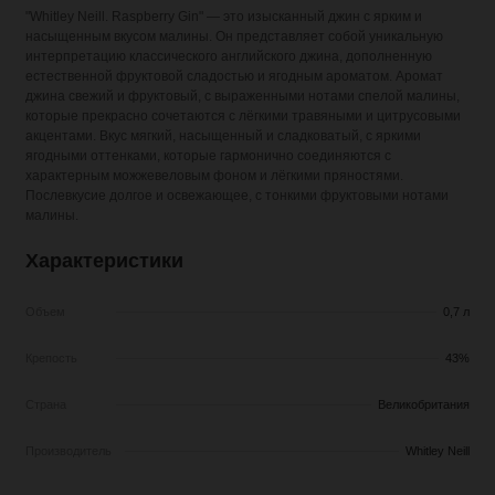
"Whitley Neill. Raspberry Gin" — это изысканный джин с ярким и
насыщенным вкусом малины. Он представляет собой уникальную
интерпретацию классического английского джина, дополненную
естественной фруктовой сладостью и ягодным ароматом. Аромат
джина свежий и фруктовый, с выраженными нотами спелой малины,
которые прекрасно сочетаются с лёгкими травяными и цитрусовыми
акцентами. Вкус мягкий, насыщенный и сладковатый, с яркими
ягодными оттенками, которые гармонично соединяются с
характерным можжевеловым фоном и лёгкими пряностями.
Послевкусие долгое и освежающее, с тонкими фруктовыми нотами
малины.
Характеристики
Объем
0,7 л
Крепость
43%
Страна
Великобритания
Производитель
Whitley Neill