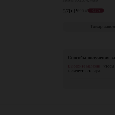
Биттер, 0,5 л, 35%, Россия
570
₽
690
₽
-17%
Товар зако
Способы получения за
Выберите магазин
, чтобы
количество товара.