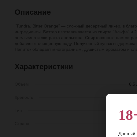
Описание
"Tundra. Bitter Orange" — сложный десертный ликёр, в бла
ингредиенты. Биттер изготавливается из спирта "Альфа" и 
апельсина и экстракта апельсина. Спиртованные настои р
добавляют очищенную воду. Полученный купаж выдерживают
Напиток обладает многогранным, душистым ароматом и сла
Характеристики
Объем
0,5 
Крепость
35
18
Тип
Битте
Страна
Росси
Данный с