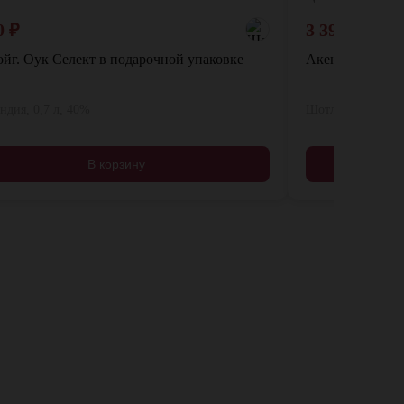
0
₽
3 399
₽
4 49
йг. Оук Селект в подарочной упаковке
Акентошан. Ам
дия, 0,7 л, 40%
Шотландия, 0,7 л
В корзину