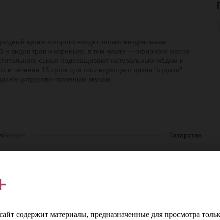
городный купаж которого входят только натуральные
23-х видов трав и кореньев, в том числе — эфирного масла
астительного сырья подслащивают натуральным мёдом и
 в течение 15 суток для последующего цикла "отдыха".
дким цитрусово-травяным вкусом.
л
Регион
Татарстан
%
Производитель
Татспиртпром
+
р
Цвет
Коричневый
я
айт содержит материалы, предназначенные для просмотра тольк