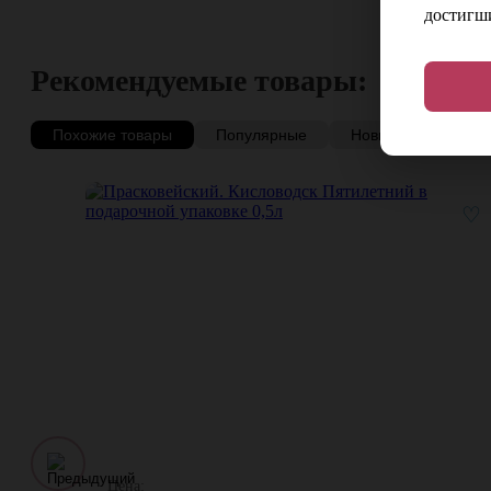
достигши
Рекомендуемые товары:
Похожие товары
Популярные
Новинки
Со с
♡
Цена: