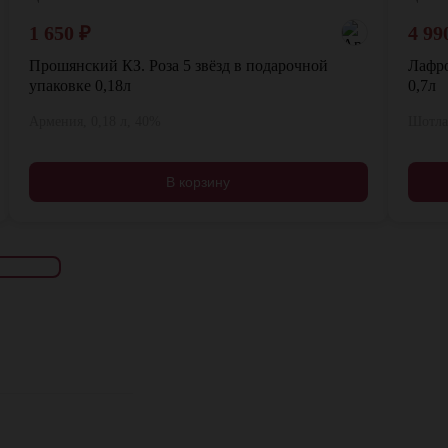
1 650
₽
4 99
Прошянский КЗ. Роза 5 звёзд в подарочной
Лафро
упаковке 0,18л
0,7л
Армения, 0,18 л, 40%
Шотлан
В корзину