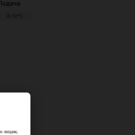
Подача
8-10°С
о лицам,