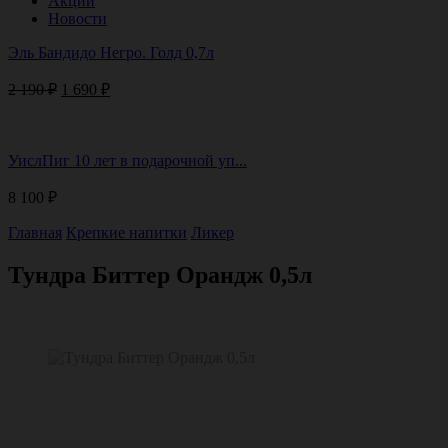
Акции
Новости
Эль Бандидо Негро. Голд 0,7л
Первоначальная
Текущая
2 190
₽
1 690
₽
цена
цена:
составляла
1
2
690 ₽.
УислПиг 10 лет в подарочной уп...
190 ₽.
8 100
₽
Главная
Крепкие напитки
Ликер
Тундра Биттер Орандж 0,5л