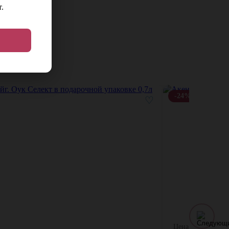
.
-24%
♡
Цена: