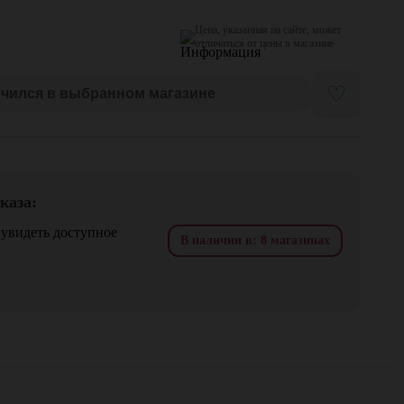
Цена, указанная на сайте, может
отличаться от цены в магазине
♡
нчился в выбранном магазине
каза:
 увидеть доступное
В наличии в: 8 магазинах