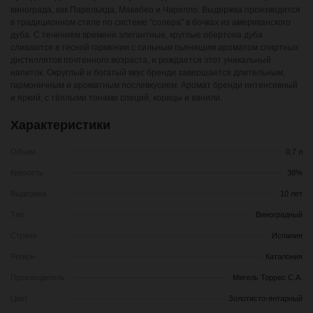
винограда, как Парельяда, Макабео и Чарелло. Выдержка производится
в традиционном стиле по системе "солера" в бочках из американского
дуба. С течением времени элегантные, круглые обертона дуба
сливаются в тесной гармонии с сильным пьянящим ароматом спиртных
дистиллятов почтенного возраста, и рождается этот уникальный
напиток. Округлый и богатый вкус бренди завершается длительным,
гармоничным и ароматным послевкусием. Аромат бренди интенсивный
и яркий, с тёплыми тонами специй, корицы и ванили.
Характеристики
Объем
0,7 л
Крепость
38%
Выдержка
10 лет
Тип
Виноградный
Страна
Испания
Регион
Каталония
Производитель
Мигель Торрес С.А.
Цвет
Золотисто-янтарный