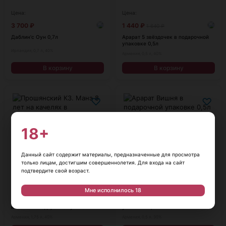
Цена:
Цена:
3 700
₽
1 440
₽
1 640
₽
Даблин'с Оун 0,7л
Арарат 5 звёздочек в подарочной
упаковке 0,5л
Ирландия, 0,7 л, 40%
Армения, 0,5 л, 40%
В корзину
В корзину
♡
♡
18+
Данный сайт содержит материалы, предназначенные для просмотра
только лицам, достигшим совершеннолетия. Для входа на сайт
подтвердите свой возраст.
Цена:
Цена:
13 900
₽
1 790
₽
Мне исполнилось 18
Прошянский КЗ. Манэ 8 лет на
Арарат Вишня в подарочной
качелях в подарочной упаковке
упаковке 0,5л
1,75л
Армения, 1,75 л, 40%
Армения, 0,5 л, 30%