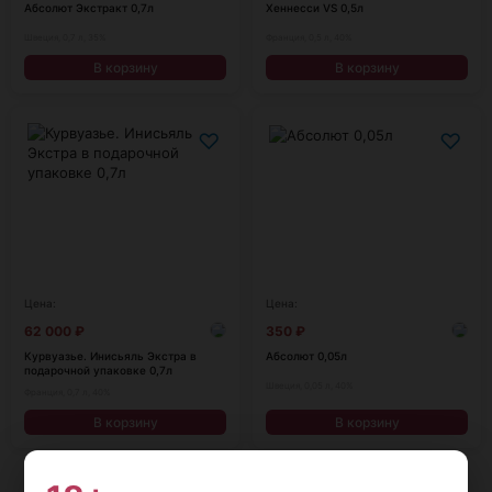
Абсолют Экстракт 0,7л
Хеннесси VS 0,5л
Швеция, 0,7 л, 35%
Франция, 0,5 л, 40%
В корзину
В корзину
♡
♡
Цена:
Цена:
62 000
₽
350
₽
Курвуазье. Инисьяль Экстра в
Абсолют 0,05л
подарочной упаковке 0,7л
Швеция, 0,05 л, 40%
Франция, 0,7 л, 40%
В корзину
В корзину
Показать еще