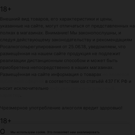
18+
Внешний вид товаров, его характеристики и цены,
указанные на сайте, могут отличаться от представленных на
полках в магазинах. Внимание! Мы законопослушны, и
следуя действующему законодательству и рекомендациям
Росалкогольрегулирования от 25.06.18, уведомляем, что
размещённая на нашем сайте продукция не подлежит
реализации дистанционным способом и может быть
приобретена непосредственно в наших магазинах.
Размещённая на сайте информация о товарах
не является
публичной офертой
в соответствии со статьёй 437 ГК РФ и
носит исключительно
информационно-справочный
характер
.
Чрезмерное употребление алкоголя вредит здоровью!
18+
ООО: «ПровиантЮг»
Мы используем cookie. Это позволяет нам анализировать