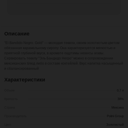
Описание
"El Bandido Negro. Gold" — молодая текила, своим золотистым цветом
обязанная карамельному сиропу. Она характеризуется мягкостью и
приятной глубиной вкуса, в аромате ощутимы нюансы агавы.
Сервировать текилу "Эль Бандидо Негро" можно в сопровождении
мексиканских блюд либо в составе коктейлей. Вкус напитка насыщенный
и сбалансированный
Характеристики
Объем
0,7 л
Крепость
38%
Страна
Мексика
Производитель
Polini Group
Цвет
Золотистый