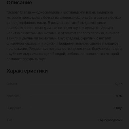
Описание
"Scapa" Glansa — односолодовый шотландский виски, выдержка
которого проходила в бочках из американского дуба, а затем в бочках
из-под торфяного виски. В результате такой выдержки виски
приобрел элегантные дымные нотки во вкусе и аромате. Аромат
напитка с цветочными нотами, с оттенком спелого персика, ананаса,
ванили и дымными акцентами. Вкус гладкий, округлый с нотами
сливочной карамели и ириски. Продолжительное, свежее и сладкое
послевкусие. Рекомендуется в качестве дижестива. Допустима подача
с кубиком льда или холодной водой, небольшое количество которой
помогает раскрыть вкус.
Характеристики
Объем
0,7 л
Крепость
40%
Выдержка
3 года
Тип
Односолодовый