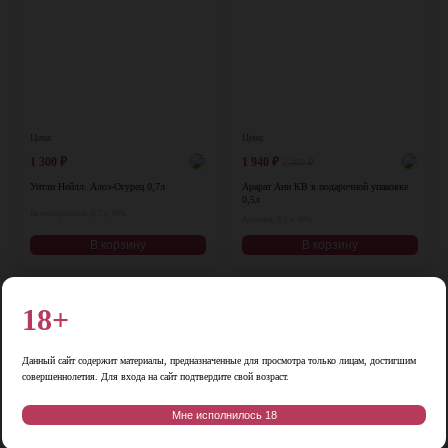
Цена:
Цена:
1 300
₽
1 940
₽
2 300
₽
Уитли Нейлл. Алоэ-Огурец 0,7л
Арарат Ани КВ в подарочной упаковке
0,5л
Великобритания, 0,7 л, 40%
Армения, 0,5 л, 40%
В корзину
В корзину
♡
♡
18+
Данный сайт содержит материалы, предназначенные для просмотра только лицам, достигшим
совершеннолетия. Для входа на сайт подтвердите свой возраст.
Мне исполнилось 18