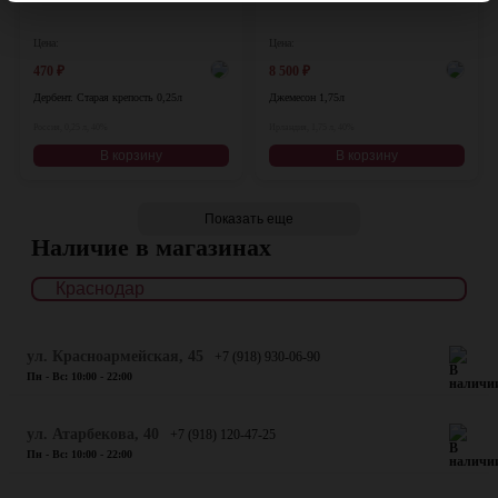
Цена:
Цена:
470
₽
8 500
₽
Дербент. Старая крепость 0,25л
Джемесон 1,75л
Россия, 0,25 л, 40%
Ирландия, 1,75 л, 40%
В корзину
В корзину
Показать еще
Наличие в магазинах
ул. Красноармейская, 45
+7 (918) 930-06-90
Пн - Вс: 10:00 - 22:00
​ул. Атарбекова, 40
+7 (918) 120-47-25
Пн - Вс: 10:00 - 22:00