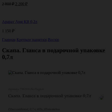
Первоначальная
Текущая
2 800
₽
2 200
₽
цена
цена:
составляла
2
2
200 ₽.
Арарат Ани КВ 0,2л
800 ₽.
1 150
₽
Главная
Крепкие напитки
Виски
Скапа. Гланса в подарочной упаковке
0,7л
Артикул: 796211 | No English
Скапа. Гланса в подарочной упаковке 0,7л
Односолодовый, 0,7 л, 40%, Шотландия