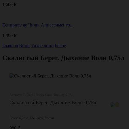
1 600
₽
Еспириту де Чили. Аппассименто...
1 990
₽
Главная
Вино
Тихое вино
Белое
Скалистый Берег. Дыхание Волн 0,75л
Артикул: 749598 | Rocky Coast. Riesling 0.75l
Скалистый Берег. Дыхание Волн 0,75л
Белое, 0,75 л, 12-12,8%, Россия
980
₽