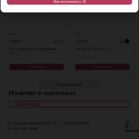
Мне исполнилось 18
Цена:
Цена:
4 400
₽
5 850
₽
Кав де Рибовилле. Гевюрцтраминер
Дзитоев. КД Дагом 0,75л
0,75л
Россия, 0,75 л, 13%
Франция, 0,75 л, 14%
В корзину
В корзину
Показать еще
Наличие в магазинах
ул. Красноармейская, 45
+7 (918) 930-06-90
Пн - Вс: 10:00 - 22:00