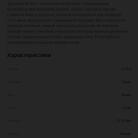
"Дыхание Волн"— элегантное белое вино с защищенным
географическим указанием "Кубань. Анапа". Виноград сортов
Совиньон Блан и Шардоне, который используется для создания
этого вина, произрастает в уникальном терруаре. Вкус отличается
хорошим объёмом, нежной текстурой и балансом. Во вкусовом
аккорде тонкие сливочные и прекрасно интегрированные древесные
оттенки гармонично дополняют фруктовые тона. В послевкусии
прослеживается намек на морские нотки.
Характеристики
Объем
0,75 л
Тип вина
Тихое
Цвет
Белое
Сахар
Сухое
Крепость
12-12,8%
Страна
Россия