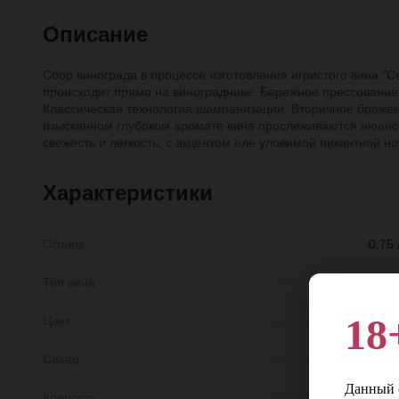
Описание
Сбор винограда в процессе изготовления игристого вина "С
происходит прямо на винограднике. Бережное прессование
Классическая технология шампанизации. Вторичное брожени
изысканном глубоком аромате вина прослеживаются нюансы
свежесть и лёгкость, с акцентом еле уловимой пикантной но
Характеристики
Объем
0,75 
Тип вина
Игристо
18
Цвет
Бело
Сахар
Экстра брю
Данный с
Крепость
11