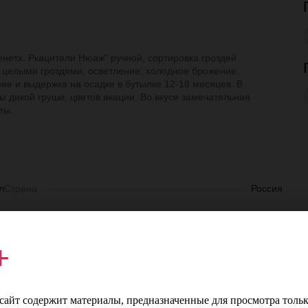
енетх. Ркацители Нюаж" ручной, сортировка гроздей
 целыми гроздями, осветление, холодное брожение.
е и выдержка на осадке в бутылке 12-18 месяцев. В
 дикой груши, цветов акации. Во вкусе замечательная
ты.
л
Страна
Россия
е
Регион
Краснодарский край
+
е
Производитель
Сенетх
т
Сорт винограда
Ркацители
айт содержит материалы, предназначенные для просмотра тольк
%