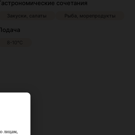
Гастрономические сочетания
Закуски, салаты
Рыба, морепродукты
Подача
8-10°С
о лицам,