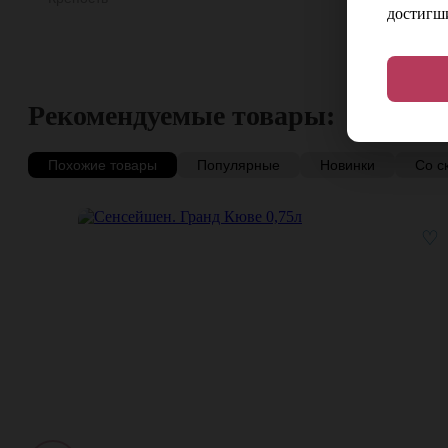
достигши
Рекомендуемые товары:
Похожие товары
Популярные
Новинки
Со с
♡