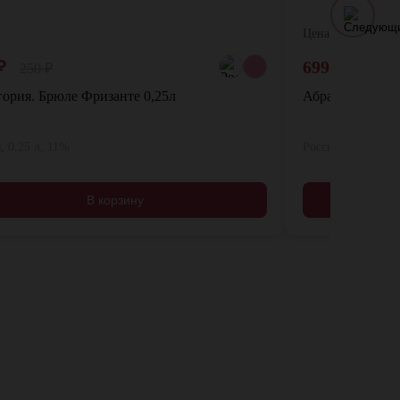
Цена:
₽
699
₽
250
₽
ория. Брюле Фризанте 0,25л
Абрау-Дюрсо. И
, 0,25 л, 11%
Россия, 0,75 л, 1
В корзину