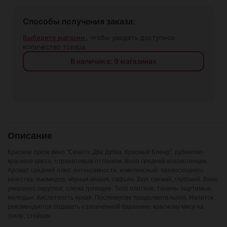
Способы получения заказа:
Выберите магазин
, чтобы увидеть доступное
количество товара.
В наличии в: 9 магазинах
Описание
Красное сухое вино "Сенетх. Два Дубка. Красный Бленд" рубиново-
красного цвета, с гранатовым оттенком. Вино средней консистенции.
Аромат средней плюс интенсивности, комплексный, превосходного
качества: хьюмидор, чёрная вишня, сафьян. Вкус свежий, глубокий. Вино
умеренно округлое, слегка греющее. Тело плотное, танины ощутимые,
молодые. Кислотность яркая. Послевкусие продолжительное. Напиток
рекомендуется подавать к запечённой баранине, красному мясу на
гриле, стейкам.