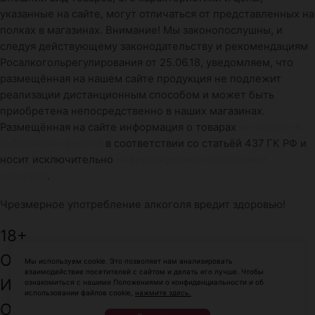
указанные на сайте, могут отличаться от представленных на
полках в магазинах. Внимание! Мы законопослушны, и
следуя действующему законодательству и рекомендациям
Росалкогольрегулирования от 25.06.18, уведомляем, что
размещённая на нашем сайте продукция не подлежит
реализации дистанционным способом и может быть
приобретена непосредственно в наших магазинах.
Размещённая на сайте информация о товарах
не является
публичной офертой
в соответствии со статьёй 437 ГК РФ и
носит исключительно
информационно-справочный
характер
.
Чрезмерное употребление алкоголя вредит здоровью!
18+
ООО: «ПровиантЮг»
Мы используем cookie. Это позволяет нам анализировать
взаимодействие посетителей с сайтом и делать его лучше. Чтобы
ИНН: 2312156800
ознакомиться с нашими Положениями о конфиденциальности и об
использовании файлов cookie,
нажмите здесь.
ОГРН: 1082312013079