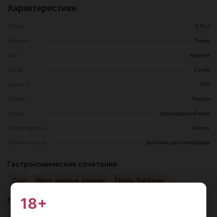
Характеристики
Объем
0,75 л
Тип вина
Тихое
Цвет
Красное
Сахар
Сухое
Крепость
13%
Страна
Россия
Регион
Краснодарский край
Производитель
Сенетх
Сорт винограда
Красные сорта винограда
Гастрономические сочетания
Сыр
Мясо, мясные закуски
Гриль, барбекю
18+
Подача
16-18°С