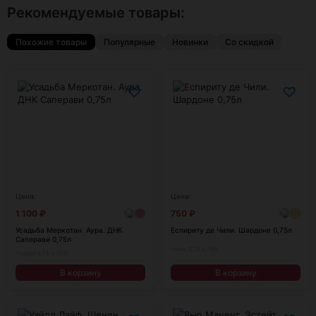
Рекомендуемые товары:
Похожие товары
Популярные
Новинки
Со скидкой
♡
♡
Цена:
Цена:
1 100
₽
750
₽
Усадьба Меркотан. Аура. ДНК
Еспириту де Чили. Шардоне 0,75л
Саперави 0,75л
Чили, 0,75 л, 13%
Россия, 0,75 л, 12%
В корзину
В корзину