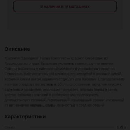
В наличии в: 9 магазинах
Описание
"Cabernet Sauvignon. Family Reserve" — красное сухое вино из
Краснодарского края. Красивые ухоженные виноградники имения
Сикоры высажены в живописной местности уникального терруара
Семигорья. Континентальный климат с его холодной и влажной зимой,
жарким и сухим летом идеально подходит для Каберне. Благодаря нему
напиток обладает полнотелым, сбалансированным, округлым вкусом с
фруктовым профилем, нюансами пряностей, чёрного перца и синих
цветов, тонкими танинами и шелковистым послевкусием.
Демонстрирует сложный, гармоничный, изысканный аромат, сотканный
из нот ежевики черники, сливы, пряностей и сладких специй.
Характеристики
Объем
0,75 л