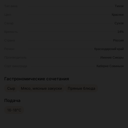
Тип вина
Тихое
Цвет
Красное
Сахар
Сухое
Крепость
14%
Страна
Россия
Регион
Краснодарский край
Производитель
Имение Сикоры
Сорт винограда
Каберне Совиньон
Гастрономические сочетания
Сыр
Мясо, мясные закуски
Пряные блюда
Подача
16-18°С