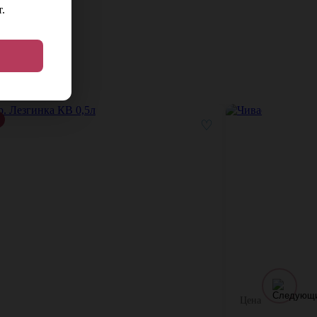
.
♡
Цена: