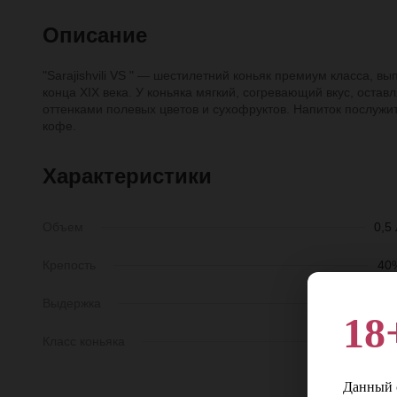
Описание
"Sarajishvili VS " — шестилетний коньяк премиум класса,
конца XIX века. У коньяка мягкий, согревающий вкус, оста
оттенками полевых цветов и сухофруктов. Напиток послужи
кофе.
Характеристики
Объем
0,5 
Крепость
40
Выдержка
6 ле
18
Класс коньяка
V
Данный с