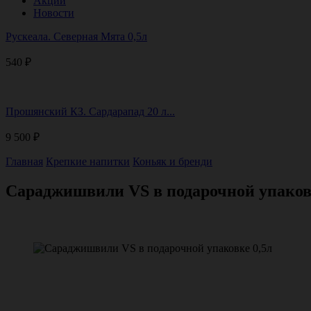
Акции
Новости
Рускеала. Северная Мята 0,5л
540
₽
Прошянский КЗ. Сардарапад 20 л...
9 500
₽
Главная
Крепкие напитки
Коньяк и бренди
Сараджишвили VS в подарочной упаков