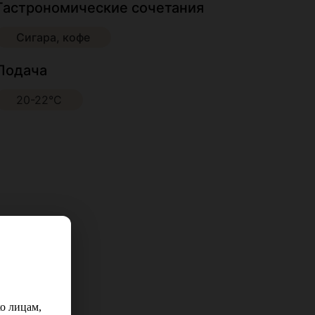
Гастрономические сочетания
Сигара, кофе
Подача
20-22°С
о лицам,