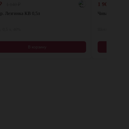
₽
1 900
₽
1 140
₽
р. Лезгинка КВ 0,5л
Чивас Ригал 18 
, 0,5 л, 40%
Шотландия, 0,05 
В корзину