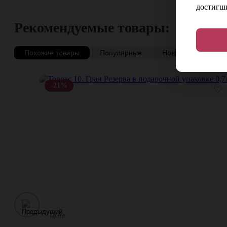
достигши
Рекомендуемые товары:
Похожие товары
Популярные
Новинки
Со с
-21%
♡
Цена: