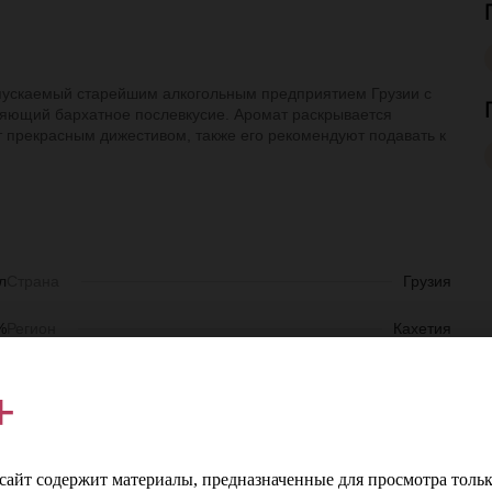
 выпускаемый старейшим алкогольным предприятием Грузии с
вляющий бархатное послевкусие. Аромат раскрывается
т прекрасным дижестивом, также его рекомендуют подавать к
л
Страна
Грузия
%
Регион
Кахетия
т
Производитель
David Sarajishvili and Eniseli
+
S
Цвет
Янтарный
айт содержит материалы, предназначенные для просмотра тольк