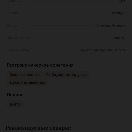
Крепость
11%
Страна
Франция
Регион
Юго-запад Франции
Производитель
Vinovalie
Сорт винограда
Мускат Гамбургский, Негретт
Гастрономические сочетания
Закуски, салаты
Рыба, морепродукты
Десерты, выпечка
Подача
6-8°С
Рекомендуемые товары: