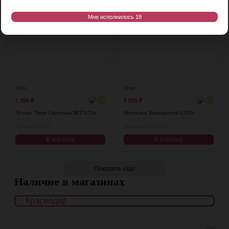
Мне исполнилось 18
Цена:
Цена:
1 900
₽
1 990
₽
Лучидо. Терре Силичиане ИГТ 0,75л
Нахтгольд. Бееренауслезе 0,375л
Италия, 0,75 л, 12%
Германия, 0,375 л, 9-10%
В корзину
В корзину
Показать еще
Наличие в магазинах