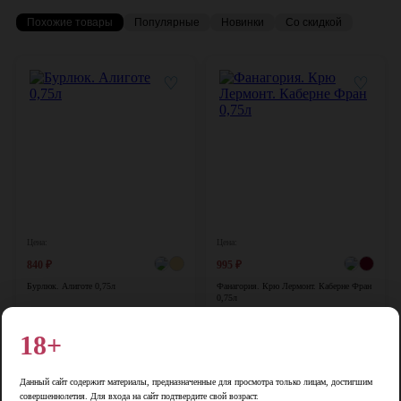
Похожие товары
Популярные
Новинки
Со скидкой
♡
♡
Цена:
Цена:
840
₽
995
₽
Бурлюк. Алиготе 0,75л
Фанагория. Крю Лермонт. Каберне Фран
0,75л
Россия, 0,75 л, 13%
Россия, 0,75 л, 13%
18+
В корзину
В корзину
Данный сайт содержит материалы, предназначенные для просмотра только лицам, достигшим
♡
♡
совершеннолетия. Для входа на сайт подтвердите свой возраст.