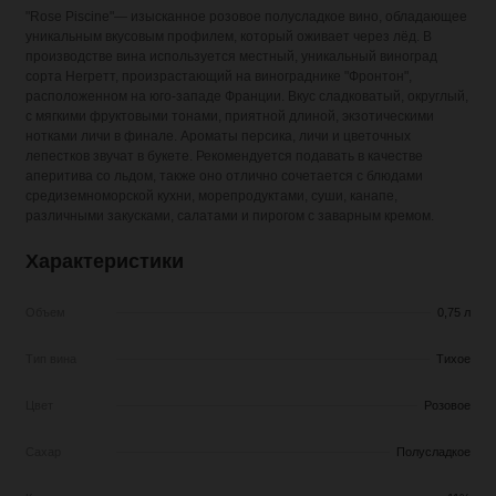
"Rose Piscine"— изысканное розовое полусладкое вино, обладающее
уникальным вкусовым профилем, который оживает через лёд. В
производстве вина используется местный, уникальный виноград
сорта Негретт, произрастающий на винограднике "Фронтон",
расположенном на юго-западе Франции. Вкус сладковатый, округлый,
с мягкими фруктовыми тонами, приятной длиной, экзотическими
нотками личи в финале. Ароматы персика, личи и цветочных
лепестков звучат в букете. Рекомендуется подавать в качестве
аперитива со льдом, также оно отлично сочетается с блюдами
средиземноморской кухни, морепродуктами, суши, канапе,
различными закусками, салатами и пирогом с заварным кремом.
Характеристики
Объем
0,75 л
Тип вина
Тихое
Цвет
Розовое
Сахар
Полусладкое