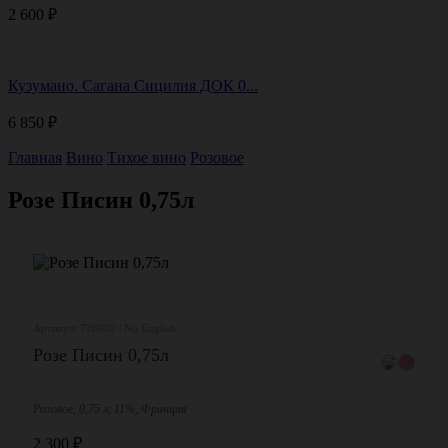
2 600
₽
Кузумано. Сагана Сицилия ДОК 0...
6 850
₽
Главная
Вино
Тихое вино
Розовое
Розе Писин 0,75л
Артикул: 728002 | No English
Розе Писин 0,75л
Розовое, 0,75 л, 11%, Франция
2 300
₽