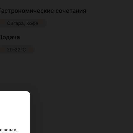
Гастрономические сочетания
Сигара, кофе
Подача
20-22°С
о лицам,