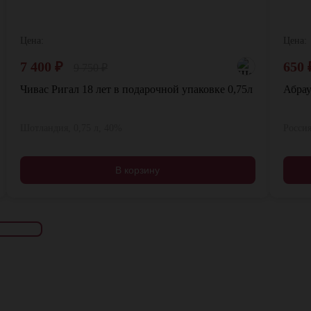
Цена:
Цена:
7 400
₽
650
9 750
₽
Чивас Ригал 18 лет в подарочной упаковке 0,75л
Абрау
Шотландия, 0,75 л, 40%
Россия
В корзину