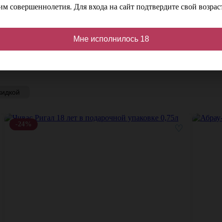
м совершеннолетия. Для входа на сайт подтвердите свой возраст
д
Цвет
Янтарный
Мне исполнилось 18
кидкой
-24%
♡