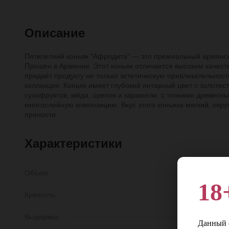
Описание
Пятилетний коньяк "Афродита" — это премиальный армянск
Прошян в Армении. Этот коньяк отличается высоким качеств
придаёт продукту не только эстетическую привлекательност
коллекции. Коньяк имеет глубокий янтарный цвет с золоти
сухофруктов, мёда, орехов и карамели, с тонкими древесн
многослойную композицию. Вкус этого коньяка мягкий, окру
пряности.
Характеристики
Объем
0,5 
18
Крепость
40
Выдержка
5 ле
Данный с