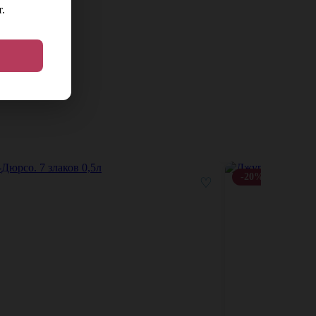
.
-20%
♡