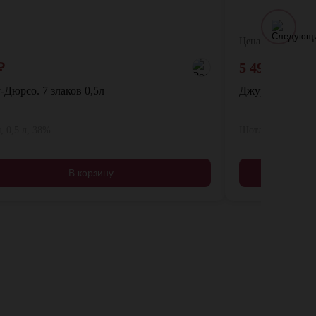
Цена:
₽
5 490
₽
6 90
-Дюрсо. 7 злаков 0,5л
Джура Эйдж 12 
, 0,5 л, 38%
Шотландия, 0,7 л
В корзину