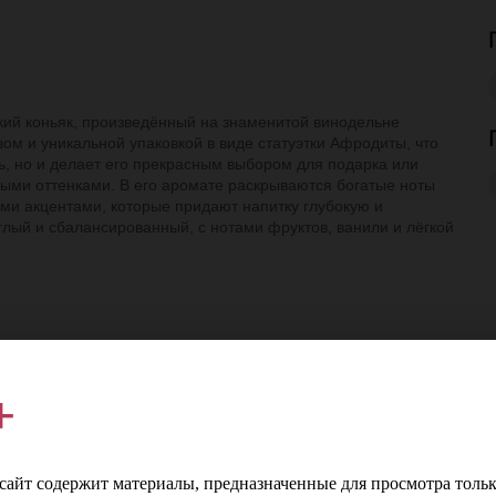
ий коньяк, произведённый на знаменитой винодельне
ом и уникальной упаковкой в виде статуэтки Афродиты, что
ь, но и делает его прекрасным выбором для подарка или
стыми оттенками. В его аромате раскрываются богатые ноты
ыми акцентами, которые придают напитку глубокую и
глый и сбалансированный, с нотами фруктов, ванили и лёгкой
л
Страна
Армения
+
%
Регион
Араратская долина
т
Производитель
Прошянский Коньячный Завод
айт содержит материалы, предназначенные для просмотра тольк