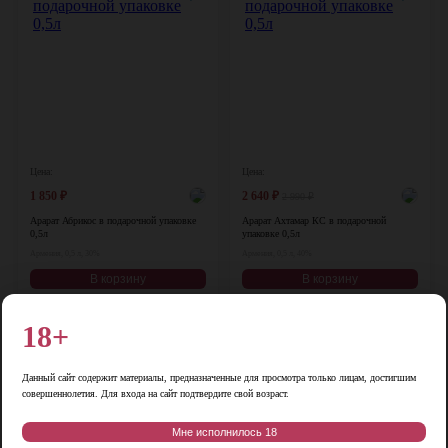
Цена:
Цена:
1 850
₽
2 640
₽
2 990
₽
Арарат Абрикос в подарочной упаковке
Арарат Ахтамар КС в подарочной
0,5л
упаковке 0,5л
Армения, 0,5 л, 30%
Армения, 0,5 л, 40%
В корзину
В корзину
18+
-15%
♡
♡
Данный сайт содержит материалы, предназначенные для просмотра только лицам, достигшим
совершеннолетия. Для входа на сайт подтвердите свой возраст.
Мне исполнилось 18