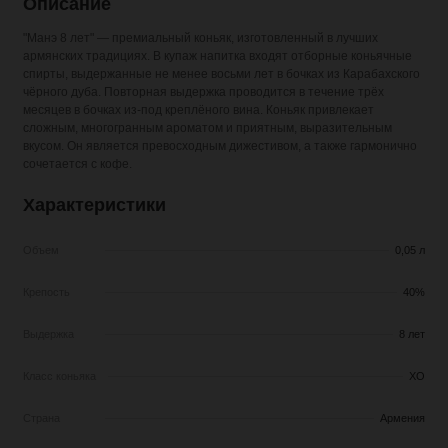
Описание
"Манэ 8 лет" — премиальный коньяк, изготовленный в лучших
армянских традициях. В купаж напитка входят отборные коньячные
спирты, выдержанные не менее восьми лет в бочках из Карабахского
чёрного дуба. Повторная выдержка проводится в течение трёх
месяцев в бочках из-под креплёного вина. Коньяк привлекает
сложным, многогранным ароматом и приятным, выразительным
вкусом. Он является превосходным дижестивом, а также гармонично
сочетается с кофе.
Характеристики
Объем
0,05 л
Крепость
40%
Выдержка
8 лет
Класс коньяка
XO
Страна
Армения