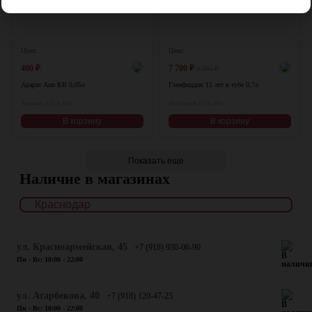
Цена:
Цена:
400
₽
7 700
₽
9 090
₽
Арарат Ани КВ 0,05л
Гленфиддик 15 лет в тубе 0,7л
Армения, 0,05 л, 40%
Шотландия, 0,7 л, 40%
В корзину
В корзину
Показать еще
Наличие в магазинах
ул. Красноармейская, 45
+7 (918) 930-06-90
Пн - Вс: 10:00 - 22:00
​ул. Атарбекова, 40
+7 (918) 120-47-25
Пн - Вс: 10:00 - 22:00