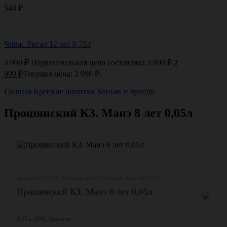
540
₽
Чивас Ригал 12 лет 0,75л
3 990
₽
Первоначальная цена составляла 3 990 ₽.
2
990
₽
Текущая цена: 2 990 ₽.
Главная
Крепкие напитки
Коньяк и бренди
Прошянский КЗ. Манэ 8 лет 0,05л
Артикул: 671657 | Proshyansky KZ. Mane 8 years old 0.05l
Прошянский КЗ. Манэ 8 лет 0,05л
0,05 л, 40%, Армения