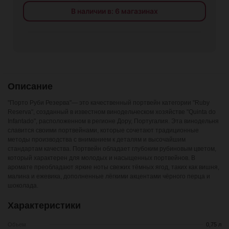
В наличии в: 6 магазинах
Описание
"Порто Руби Резерва"— это качественный портвейн категории "Ruby
Reserva", созданный в известном винодельческом хозяйстве "Quinta do
Infantado", расположенном в регионе Дору, Португалия. Эта винодельня
славится своими портвейнами, которые сочетают традиционные
методы производства с вниманием к деталям и высочайшим
стандартам качества. Портвейн обладает глубоким рубиновым цветом,
который характерен для молодых и насыщенных портвейнов. В
аромате преобладают яркие ноты свежих тёмных ягод, таких как вишня,
малина и ежевика, дополненные лёгкими акцентами чёрного перца и
шоколада.
Характеристики
Объем
0,75 л