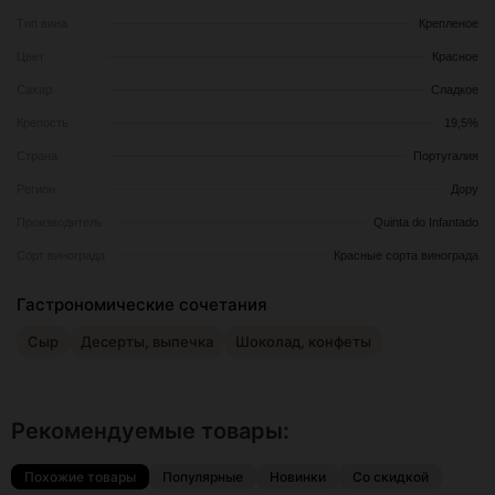
Тип вина
Крепленое
Цвет
Красное
Сахар
Сладкое
Крепость
19,5%
Страна
Португалия
Регион
Дору
Производитель
Quinta do Infantado
Сорт винограда
Красные сорта винограда
Гастрономические сочетания
Сыр
Десерты, выпечка
Шоколад, конфеты
Рекомендуемые товары:
Похожие товары
Популярные
Новинки
Со скидкой