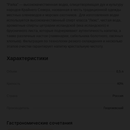
"Parka" — высококачественная водка, олицетворяющая дух и культуру
народов Крайнего Севера, названная в честь традиционной одежды
местных оленеводов и морских охотников. Для изготовления водки
используется высококачественный спирт класса "Люкс", чистая вода,
ароматные спирты цетрарии исландской (мха исландского) и
брусничного листа, которые подчеркивают аутентичность напитка, а
также различные настои (ламинарии, сабельника болотного, овсяных
хлопьев). Фильтрация по технологии резкого охлаждения и несколько
этапов очистки гарантирует напитку кристальную чистоту.
Характеристики
Объем
0,5 л
Крепость
40%
Страна
Россия
Производитель
Георгиевский
Гастрономические сочетания