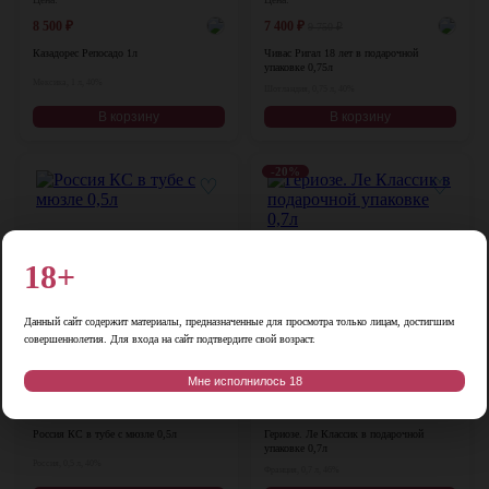
8 500
₽
7 400
₽
9 750
₽
Казадорес Репосадо 1л
Чивас Ригал 18 лет в подарочной
упаковке 0,75л
Мексика, 1 л, 40%
Шотландия, 0,75 л, 40%
В корзину
В корзину
-20%
♡
♡
18+
Данный сайт содержит материалы, предназначенные для просмотра только лицам, достигшим
совершеннолетия. Для входа на сайт подтвердите свой возраст.
Мне исполнилось 18
Цена:
Цена:
3 900
₽
5 500
₽
6 900
₽
Россия КС в тубе с мюзле 0,5л
Гериозе. Ле Классик в подарочной
упаковке 0,7л
Россия, 0,5 л, 40%
Франция, 0,7 л, 46%