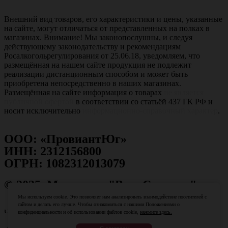
Внешний вид товаров, его характеристики и цены, указанные
на сайте, могут отличаться от представленных на полках в
магазинах. Внимание! Мы законопослушны, и следуя
действующему законодательству и рекомендациям
Росалкогольрегулирования от 25.06.18, уведомляем, что
размещённая на нашем сайте продукция не подлежит
реализации дистанционным способом и может быть
приобретена непосредственно в наших магазинах.
Размещённая на сайте информация о товарах
не является
публичной офертой
в соответствии со статьёй 437 ГК РФ и
носит исключительно
информационно-справочный характер
.
ООО: «ПровиантЮг»
ИНН: 2312156800
ОГРН: 1082312013079
© 2025. Магазины "Ваш Сомелье"
Мы используем cookie. Это позволяет нам анализировать взаимодействие посетителей с
сайтом и делать его лучше. Чтобы ознакомиться с нашими Положениями о
Чрезмерное употребление алкоголя вредит здоровью!
конфиденциальности и об использовании файлов cookie,
нажмите здесь.