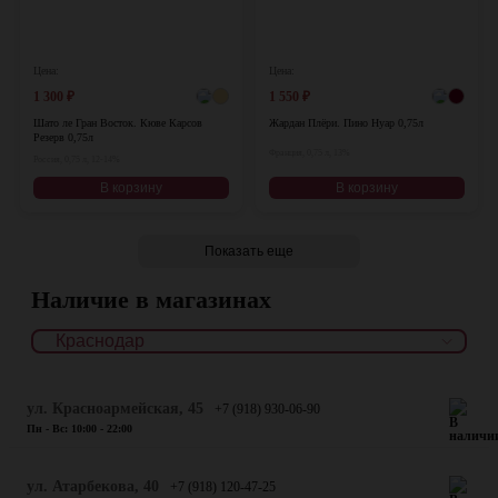
Цена:
Цена:
1 300
₽
1 550
₽
Шато ле Гран Восток. Кюве Карсов
Жардан Плёри. Пино Нуар 0,75л
Резерв 0,75л
Франция, 0,75 л, 13%
Россия, 0,75 л, 12-14%
В корзину
В корзину
Показать еще
Наличие в магазинах
ул. Красноармейская, 45
+7 (918) 930-06-90
Пн - Вс: 10:00 - 22:00
​ул. Атарбекова, 40
+7 (918) 120-47-25