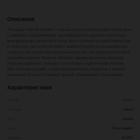
Описание
"Палаццо Нобили Бьянко"— это изысканное итальянское белое вино
с умеренно сладким вкусом, произведенное в одном из известных
винодельческих регионов Италии. Вино отличается яркой свежестью
и лёгкостью, при этом оно имеет замечательную балансированную
сладость, что делает его идеальным для тех, кто предпочитает вино
средней сладости. Напиток обладает ароматом спелых фруктов,
таких как абрикосы, персики и цитрусовые с цветочными нотками.
Вкус этого вина яркий, с приятной фруктовой сладостью и свежей
кислинкой, которая оставляет долгий, освежающий послевкусие.
Характеристики
Объем
0,75 л
Тип вина
Тихое
Цвет
Белое
Сахар
Полусладкое
Крепость
10-11%