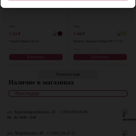
Цена:
Цена:
1 550
₽
4 300
₽
Усадьба Маркотх 0,75л
Брамито. Шардоне Умбрия ИГТ 0,75л
Россия, 0,75 л, 13%
Италия, 0,75 л, 11-12,5%
В корзину
В корзину
Показать еще
Наличие в магазинах
ул. Красноармейская, 45
+7 (918) 930-06-90
Пн - Вс: 10:00 - 22:00
​ул. Атарбекова, 40
+7 (918) 120-47-25