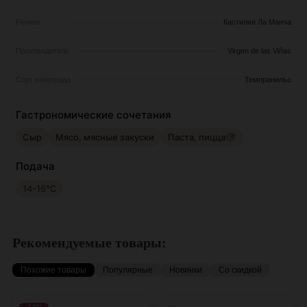
Регион
Кастилия Ла Манча
Производитель
Virgen de las Viñas
Сорт винограда
Темпранильо
Гастрономические сочетания
Сыр
Мясо, мясные закуски
Паста, пицца
Подача
14-16°С
Рекомендуемые товары:
Похожие товары
Популярные
Новинки
Со скидкой
-24%