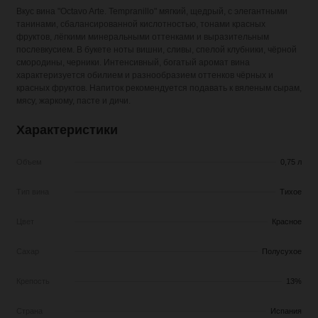
Вкус вина "Octavo Arte. Tempranillo" мягкий, щедрый, с элегантными
танинами, сбалансированной кислотностью, тонами красных
фруктов, лёгкими минеральными оттенками и выразительным
послевкусием. В букете ноты вишни, сливы, спелой клубники, чёрной
смородины, черники. Интенсивный, богатый аромат вина
характеризуется обилием и разнообразием оттенков чёрных и
красных фруктов. Напиток рекомендуется подавать к вяленым сырам,
мясу, жаркому, пасте и дичи.
Характеристики
Объем
0,75 л
Тип вина
Тихое
Цвет
Красное
Сахар
Полусухое
Крепость
13%
Страна
Испания