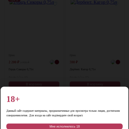
♡
♡
Цена:
Цена:
2 200
₽
590
₽
2 900
₽
Герцъ Сикоры 0,75л
Дербент. Кагор 0,75л
Россия, 0,75 л, 14%
Россия, 0,75 л, 16%
В корзину
В корзину
18+
♡
♡
Данный сайт содержит материалы, предназначенные для просмотра только лицам, достигшим
совершеннолетия. Для входа на сайт подтвердите свой возраст.
Мне исполнилось 18