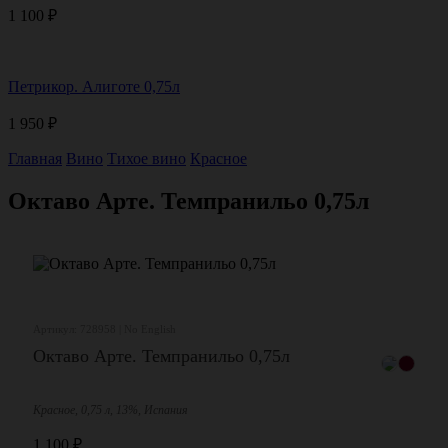
1 100
₽
Петрикор. Алиготе 0,75л
1 950
₽
Главная
Вино
Тихое вино
Красное
Октаво Арте. Темпранильо 0,75л
Артикул: 728958 | No English
Октаво Арте. Темпранильо 0,75л
Красное, 0,75 л, 13%, Испания
1 100
₽