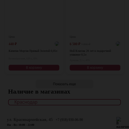
Цена:
Цена:
440
₽
6 500
₽
7 900
₽
Капитан Морган Пряный Золотой 0,05л
Ной Классик 20 лет в подарочной
упаковке 0,5л
Великобритания, 0,05 л, 35%
Армения, 0,5 л, 40%
В корзину
В корзину
Показать еще
Наличие в магазинах
ул. Красноармейская, 45
+7 (918) 930-06-90
Пн - Вс: 10:00 - 22:00