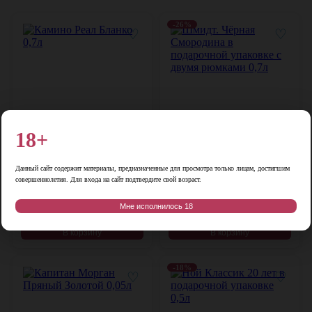
-26%
♡
♡
18+
Цена:
Цена:
Данный сайт содержит материалы, предназначенные для просмотра только лицам, достигшим
2 300
₽
1 249
₽
1 690
₽
совершеннолетия. Для входа на сайт подтвердите свой возраст.
Камино Реал Бланко 0,7л
Шмидт. Чёрная Смородина в подарочной
упаковке с двумя рюмками 0,7л
Мне исполнилось 18
Мексика, 0,7 л, 40%
Беларусь, 0,7 л, 40%
В корзину
В корзину
-18%
♡
♡