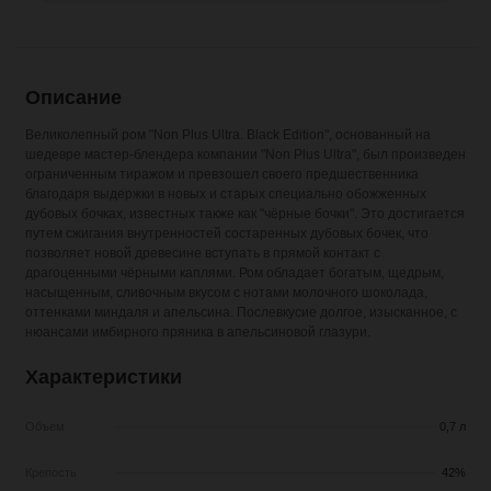
Описание
Великолепный ром "Non Plus Ultra. Black Edition", основанный на
шедевре мастер-блендера компании "Non Plus Ultra", был произведен
ограниченным тиражом и превзошел своего предшественника
благодаря выдержки в новых и старых специально обожженных
дубовых бочках, известных также как "чёрные бочки". Это достигается
путем сжигания внутренностей состаренных дубовых бочек, что
позволяет новой древесине вступать в прямой контакт с
драгоценными чёрными каплями. Ром обладает богатым, щедрым,
насыщенным, сливочным вкусом с нотами молочного шоколада,
оттенками миндаля и апельсина. Послевкусие долгое, изысканное, с
нюансами имбирного пряника в апельсиновой глазури.
Характеристики
Объем
0,7 л
Крепость
42%