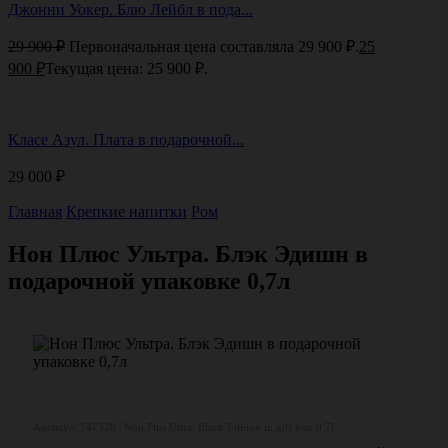
Джонни Уокер. Блю Лейбл в пода...
29 900
₽
Первоначальная цена составляла 29 900 ₽.
25
900
₽
Текущая цена: 25 900 ₽.
Класе Азул. Плата в подарочной...
29 000
₽
Главная
Крепкие напитки
Ром
Нон Плюс Ультра. Блэк Эдишн в
подарочной упаковке 0,7л
Артикул: 747328 | Non Plus Ultra. Black Edition in gift box 0.7l