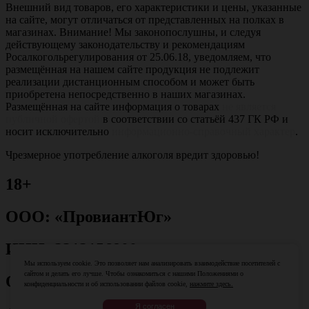
Внешний вид товаров, его характеристики и цены, указанные
на сайте, могут отличаться от представленных на полках в
магазинах. Внимание! Мы законопослушны, и следуя
действующему законодательству и рекомендациям
Росалкогольрегулирования от 25.06.18, уведомляем, что
размещённая на нашем сайте продукция не подлежит
реализации дистанционным способом и может быть
приобретена непосредственно в наших магазинах.
Размещённая на сайте информация о товарах
не является
публичной офертой
в соответствии со статьёй 437 ГК РФ и
носит исключительно
информационно-справочный характер
.
Чрезмерное употребление алкоголя вредит здоровью!
18+
ООО: «ПровиантЮг»
ИНН: 2312156800
Мы используем cookie. Это позволяет нам анализировать взаимодействие посетителей с
сайтом и делать его лучше. Чтобы ознакомиться с нашими Положениями о
ОГРН: 1082312013079
конфиденциальности и об использовании файлов cookie,
нажмите здесь.
Я согласен