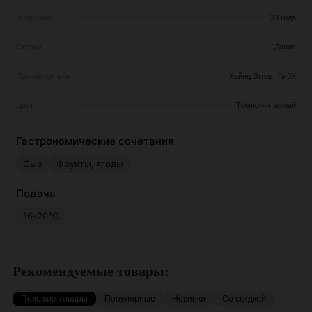
Выдержка
33 года
Страна
Дания
Производитель
Хайнц Эггерт ГмбХ
Цвет
Тёмно-янтарный
Гастрономические сочетания
Сыр
Фрукты, ягоды
Подача
16-20°С
Рекомендуемые товары:
Похожие товары
Популярные
Новинки
Со скидкой