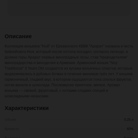
Описание
Коллекция коньяков "Ной" от Ереванского КВВК "Арарат" названа в честь
библейского Ноя, который после потопа посадил, согласно легенде, в
долине горы Арарат первые виноградные лозы, став "прародителем"
виноградарства и виноделия в Армении. Армянский коньяк "Noy
Traditional" 3 Years Old создается из купажа коньячных спиртов, которые
выдерживались в дубовых бочках в течение минимум трёх лет. У коньяка
гармоничный, гладкий вкус, в котором ощущаются тона спелых фруктов,
нотки ванили и шоколада. Послевкусие приятное, мягкое. Аромат
коньяка — свежий, фруктовый, с нотками сладких специй и
шоколадными нюансами.
Характеристики
Объем
0,25 л
Крепость
40%