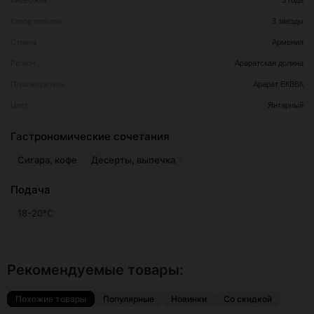
Выдержка
3 года
Класс коньяка
3 звезды
Страна
Армения
Регион
Араратская долина
Производитель
Арарат ЕКВВК
Цвет
Янтарный
Гастрономические сочетания
Сигара, кофе
Десерты, выпечка
Подача
18-20°C
Рекомендуемые товары:
Похожие товары
Популярные
Новинки
Со скидкой