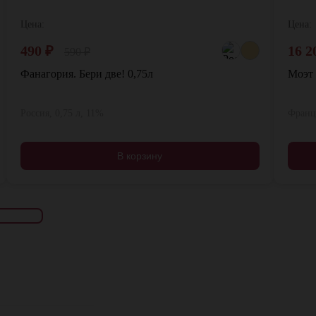
Цена:
Цена:
490
₽
16 2
590
₽
Фанагория. Бери две! 0,75л
Моэт 
Россия, 0,75 л, 11%
Франци
В корзину