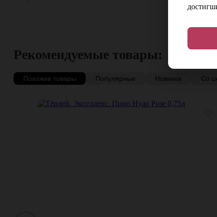
достигши
Рекомендуемые товары:
Похожие товары
Популярные
Новинки
Со с
♡