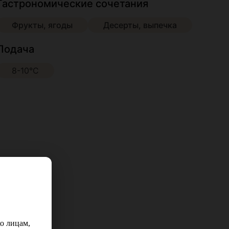
Гастрономические сочетания
Фрукты, ягоды
Десерты, выпечка
Подача
8-10°С
рада
о лицам,