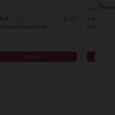
Цена:
00
₽
2 600
₽
19 200
₽
и Шандон. Империал 1,5л
Новый Свет. Зо
я, 1,5 л, 12%
Россия, 0,75 л, 1
В корзину