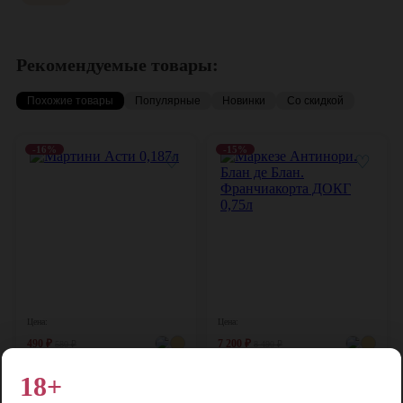
Рекомендуемые товары:
Похожие товары
Популярные
Новинки
Со скидкой
-16%
-15%
♡
♡
Цена:
Цена:
490
₽
7 200
₽
580
₽
8 490
₽
Мартини Асти 0,187л
Маркезе Антинори. Блан де Блан.
18+
Франчиакорта ДОКГ 0,75л
Италия, 0,187 л, 7,5%
Италия, 0,75 л, 12%