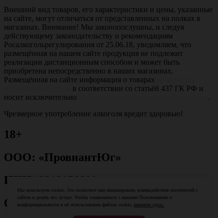
Внешний вид товаров, его характеристики и цены, указанные
на сайте, могут отличаться от представленных на полках в
магазинах. Внимание! Мы законопослушны, и следуя
действующему законодательству и рекомендациям
Росалкогольрегулирования от 25.06.18, уведомляем, что
размещённая на нашем сайте продукция не подлежит
реализации дистанционным способом и может быть
приобретена непосредственно в наших магазинах.
Размещённая на сайте информация о товарах
не является
публичной офертой
в соответствии со статьёй 437 ГК РФ и
носит исключительно
информационно-справочный характер
.
Чрезмерное употребление алкоголя вредит здоровью!
18+
ООО: «ПровиантЮг»
ИНН: 2312156800
Мы используем cookie. Это позволяет нам анализировать взаимодействие посетителей с
сайтом и делать его лучше. Чтобы ознакомиться с нашими Положениями о
ОГРН: 1082312013079
конфиденциальности и об использовании файлов cookie,
нажмите здесь.