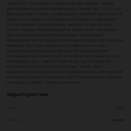
"Новый Свет. Пино Нуар" коллекционное брют розовое - первое
моносортовое розе в истории винодельни "Новый Свет" с 2003 года.
Вино лососевого оттенка с интенсивным отражением кораллового. В
аромате ноты лесных ягод и красных апельсинов. Во вкусе яркие
оттенки клубники, сушеной малины, миндаля, лесных орехов и
спелых персиков. Послевкусие долгое, минеральное. Устойчивый
мусс и продолжительный перляж в бокале. Миллезимное
моносортовое вино создано классическим методом из элитного сорта
винограда Пино Нуар, выращенного на мергельных почвах
севастопольской винодельческой зоны. Естественный нежно-
розовый цвет вино приобретает при непродолжительном контакте
виноградного сока с темной кожицей ягоды. При производстве
используется сок только первого отжима — «кюве». Вино
выдерживается на осадке не менее 36 месяцев в тоннелях конца XIX
века при постоянной температуре +14С. Технологические операции:
перекладка, ремюаж — проводятся вручную.
Характеристики
Объем
0,75 л
Тип вина
игристое