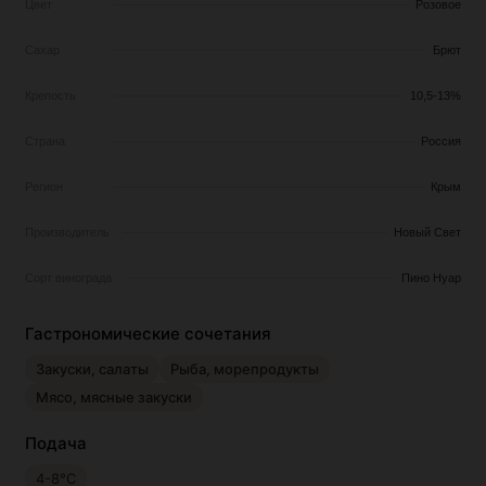
Цвет
Розовое
Сахар
Брют
Крепость
10,5-13%
Страна
Россия
Регион
Крым
Производитель
Новый Свет
Сорт винограда
Пино Нуар
Гастрономические сочетания
Закуски, салаты
Рыба, морепродукты
Мясо, мясные закуски
Подача
4-8°С