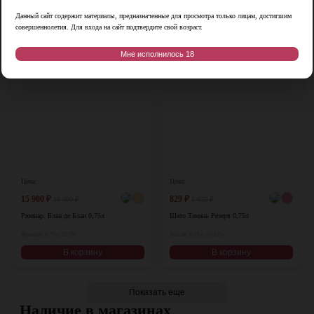
В корзину
В корзину
Данный сайт содержит материалы, предназначенные для просмотра только лицам, достигшим
совершеннолетия. Для входа на сайт подтвердите свой возраст.
-16%
-19%
♡
♡
Мне исполнилось 18
Цена:
Цена:
15 900
₽
829
₽
18 900
₽
1 025
₽
Рюинар. Блан де Блан 0,75л
Шато Тамань Резерв 0,75л
Франция, 0,75 л, 12,5%
Россия, 0,75 л, 11-13%
В корзину
В корзину
Показать еще
Наличие в магазинах