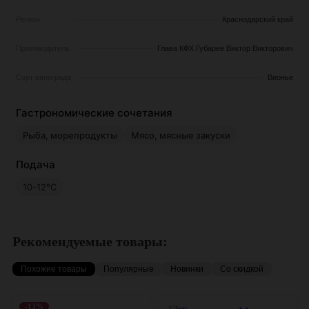
Регион
Краснодарский край
Производитель
Глава КФХ Губарев Виктор Викторович
Сорт винограда
Вионье
Гастрономические сочетания
Рыба, морепродукты
Мясо, мясные закуски
Подача
10-12°С
Рекомендуемые товары:
Похожие товары
Популярные
Новинки
Со скидкой
-13%