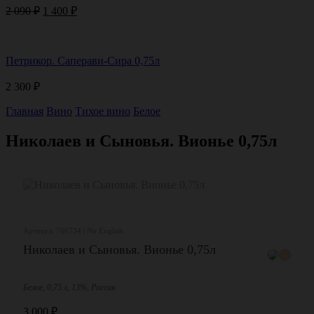
Первоначальная
Текущая
2 090
₽
1 400
₽
цена
цена:
составляла
1
2
400 ₽.
Петрикор. Саперави-Сира 0,75л
090 ₽.
2 300
₽
Главная
Вино
Тихое вино
Белое
Николаев и Сыновья. Вионье 0,75л
Артикул: 766734 | No English
Николаев и Сыновья. Вионье 0,75л
Белое, 0,75 л, 13%, Россия
3 000
₽