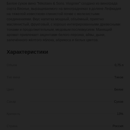
Белое сухое вино "Nikolaev & Sons. Viognier" создано из винограда
сорта Вионье, выращиваемого на виноградниках в долине Лефкадия
на тяжелой известково-глинистой почве с железистыми
соединениями. Вкус напитка мощный, объёмный, приятно
маслянистый, фруктовый, с хорошо интегрированными древесными
тонами и продолжительным, медовым послевкусием. Манящий
аромат привлекает акцентами белого персика, айвы, дыни,
запечённого жёлтого яблока, абрикоса и белых цветов.
Характеристики
Объем
0,75 л
Тип вина
Тихое
Цвет
Белое
Сахар
Сухое
Крепость
13%
Страна
Россия