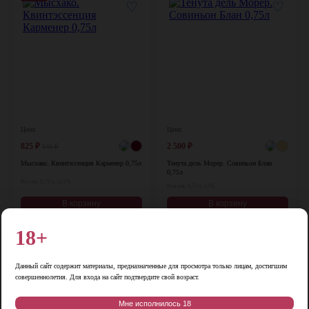
♡
♡
Цена:
Цена:
825
₽
2 500
₽
949
₽
Мысхако. Квинтэссенция Карменер 0,75л
Тенута дель Морер. Совиньон Блан
0,75л
Россия, 0,75 л, 14,5%
Италия, 0,75 л, 13%
В корзину
В корзину
18+
-10%
♡
♡
Данный сайт содержит материалы, предназначенные для просмотра только лицам, достигшим
совершеннолетия. Для входа на сайт подтвердите свой возраст.
Мне исполнилось 18