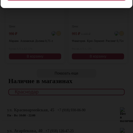
Цена:
Цена:
990
₽
995
₽
1 100
₽
Марани. Алазанская Долина 0,75 л
Фанагория. Крю Лермонт. Рислинг 0,75л
Грузия, 0,75 л, 8,5-12%
Россия, 0,75 л, 13%
В корзину
В корзину
Показать еще
Наличие в магазинах
ул. Красноармейская, 45
+7 (918) 930-06-90
Пн - Вс: 10:00 - 22:00
​ул. Атарбекова, 40
+7 (918) 120-47-25