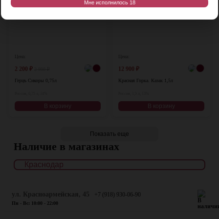
Мне исполнилось 18
Цена:
Цена:
2 200
₽
12 900
₽
2 900
₽
Герцъ Сикоры 0,75л
Красная Горка. Казак 1,5л
Россия, 0,75 л, 14%
Россия, 1,5 л, 13%
В корзину
В корзину
Показать еще
Наличие в магазинах
ул. Красноармейская, 45
+7 (918) 930-06-90
Пн - Вс: 10:00 - 22:00