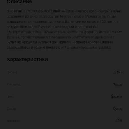
Описание
"Neleman. Tempranillo-Monastrell" — органическое красное сухое вино,
созданное из винограда сортов Темпранильо и Монастрель. Лозы
выращиваются на виноградниках в Валенсии на высоте 700 метров
над уровнем моря. Вкус напитка щедрый и сдержанный
одновременно, с акцентами чёрных и красных фруктов. Жевательные
танины, проявляющиеся в послевкусии, смягчатся со временем в
бутылке. Ароматы бутонов роз, фиалки и свежей красной вишни
раскрываются в бокале вместе с оттенками клубники и граната.
Характеристики
Объем
0,75 л
Тип вина
Тихое
Цвет
Красное
Сахар
Сухое
Крепость
13%