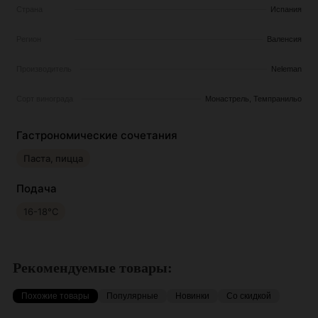
Страна
Испания
Регион
Валенсия
Производитель
Neleman
Сорт винограда
Монастрель, Темпранильо
Гастрономические сочетания
Паста, пицца
Подача
16-18°С
Рекомендуемые товары:
Похожие товары
Популярные
Новинки
Со скидкой