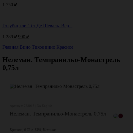
1 750
₽
Голубицкое. Тет Де Шеваль. Вер...
Первоначальная
Текущая
1 289
₽
990
₽
цена
цена:
составляла
Главная
Вино
990 ₽.
Тихое вино
Красное
1
289 ₽.
Нелеман. Темпранильо-Монастрель
0,75л
Артикул: 728015 | No English
Нелеман. Темпранильо-Монастрель 0,75л
Красное, 0,75 л, 13%, Испания