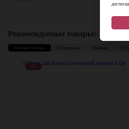
достигши
Рекомендуемые товары:
Похожие товары
Популярные
Новинки
Со с
-13%
♡