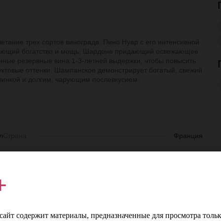
етание трех сортов винограда: Пино Нуар с его интенсивной
ивающий богатство и мощь; Шардоне придающий освежающее
нные резервные вина 1-3-летней выдержки, чтобы повысить
руктовые оттенки. Шампанское демонстрирует богатый, свежий
ислинкой и долгим, чарующим послевкусием.
л
Страна
Франция
е
Регион
Шампань
+
е
Производитель
МХСС
т
Сорт винограда
Пино Менье, Пино Нуар, Шардоне
айт содержит материалы, предназначенные для просмотра тольк
%