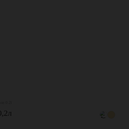
on 0.2l
0,2л