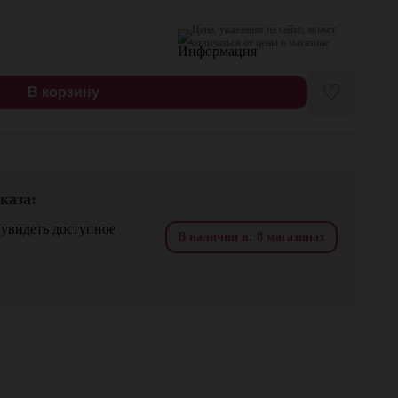
Цена, указанная на сайте, может
отличаться от цены в магазине
♡
В корзину
каза:
 увидеть доступное
В наличии в: 8 магазинах