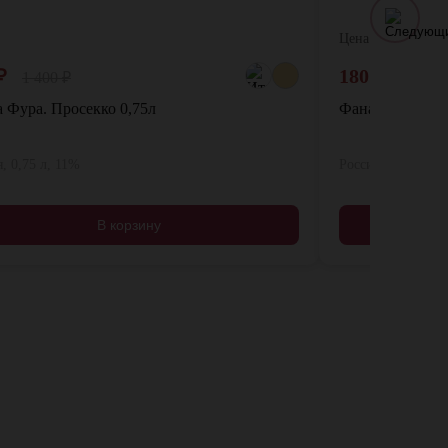
Цена:
₽
180
₽
1 400
₽
 Фура. Просекко 0,75л
Фанагория 0,2л
, 0,75 л, 11%
Россия, 0,2 л, 11
В корзину