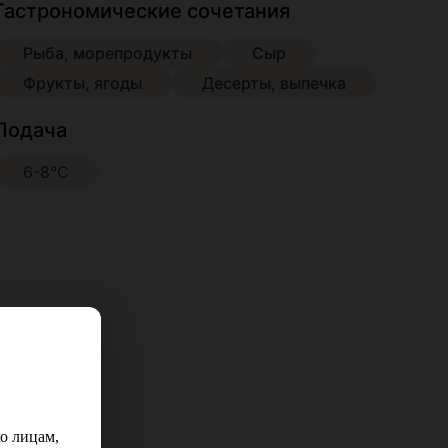
Гастрономические сочетания
Рыба, морепродукты
Сыр
Фрукты, ягоды
Десерты, выпечка
Подача
6-8°С
о лицам,