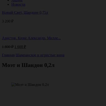
Акции
Новости
Новый Свет. Шардоне 0,75л
3 200
₽
Аристов. Кюве Александр. Милле...
Первоначальная
Текущая
1 800
₽
1 600
₽
цена
цена:
составляла
1
Главная
Шампанское и игристые вина
1
600 ₽.
800 ₽.
Моэт и Шандон 0,2л