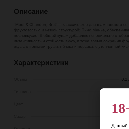
Описание
"Moet & Chandon, Brut"— классическое для шампанского соч
фруктовостью и четкой структурой; Пино Менье, обеспеч
послевкусие. В общий купаж добавляют специально отобра
интенсивность и стойкость вкусу, в тоже время сохранив ф
вкус с оттенками груши, яблока и персика, с утонченной к
Характеристики
Объем
0,2 
Тип вина
игристо
18
Цвет
Бело
Сахар
Брю
Данный с
Крепость
11