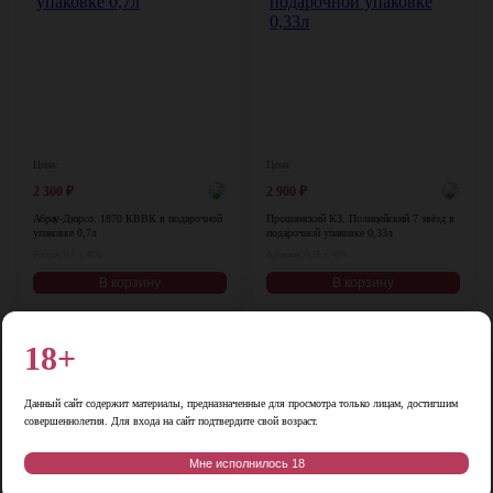
Цена:
Цена:
2 300
₽
2 900
₽
Абрау-Дюрсо. 1870 КВВК в подарочной
Прошянский КЗ. Полицейский 7 звёзд в
упаковке 0,7л
подарочной упаковке 0,33л
Россия, 0,7 л, 40%
Армения, 0,33 л, 40%
В корзину
В корзину
-21%
18+
♡
♡
Данный сайт содержит материалы, предназначенные для просмотра только лицам, достигшим
совершеннолетия. Для входа на сайт подтвердите свой возраст.
Мне исполнилось 18