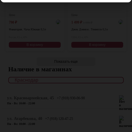
Цена:
Цена:
790
₽
1 499
₽
1 890
₽
Фанагория. Чача Южная 0,5л
Джек Дэниелс. Теннесси 0,5л
Россия, 0,5 л, 40%
США, 0,5 л, 40%
В корзину
В корзину
Показать еще
Наличие в магазинах
ул. Красноармейская, 45
+7 (918) 930-06-90
Пн - Вс: 10:00 - 22:00
​ул. Атарбекова, 40
+7 (918) 120-47-25
Пн - Вс: 10:00 - 22:00