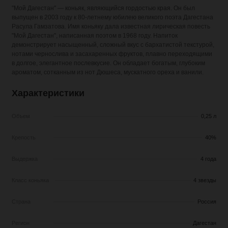
"Мой Дагестан"
— коньяк, являющийся гордостью края. Он был
выпущен в 2003 году к 80-летнему юбилею великого поэта Дагестана
Расула Гамзатова. Имя коньяку дала известная лирическая повесть
"Мой Дагестан", написанная поэтом в 1968 году. Напиток
демонстрирует насыщенный, сложный вкус с бархатистой текстурой,
нотами чернослива и засахаренных фруктов, плавно переходящими
в долгое, элегантное послевкусие. Он обладает богатым, глубоким
ароматом, сотканным из нот Дюшеса, мускатного ореха и ванили.
Характеристики
Объем
0,25 л
Крепость
40%
Выдержка
4 года
Класс коньяка
4 звезды
Страна
Россия
Регион
Дагестан