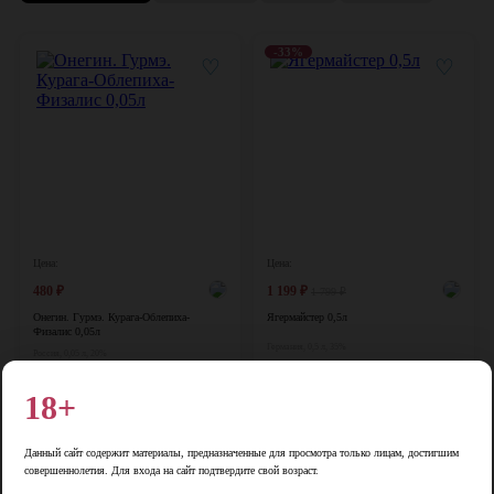
-33%
♡
♡
Цена:
Цена:
480
₽
1 199
₽
1 799
₽
Онегин. Гурмэ. Курага-Облепиха-
Ягермайстер 0,5л
Физалис 0,05л
Германия, 0,5 л, 35%
Россия, 0,05 л, 20%
В корзину
В корзину
18+
-17%
♡
♡
Данный сайт содержит материалы, предназначенные для просмотра только лицам, достигшим
совершеннолетия. Для входа на сайт подтвердите свой возраст.