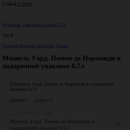
Первоначальная
Текущая
2 750
₽
2 350
₽
цена
цена:
составляла
2
2
350 ₽.
Рускеала. Ориджинал Блэк 0,5л
750 ₽.
590
₽
Главная
Крепкие напитки
Ликер
Мишель Уард. Поммо де Норманди в
подарочной упаковке 0,7л
Артикул: 757778 | No English
Мишель Уард. Поммо де Норманди в
подарочной упаковке 0,7л