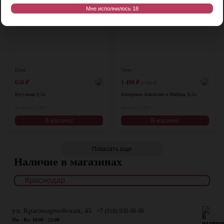
Мне исполнилось 18
Цена:
Цена:
650
₽
1 490
₽
1 790
₽
Бугульма 0,5л
Бехеровка Апельсин и Имбирь 0,5л
Россия, 0,5 л, 40%
Чехия, 0,5 л, 20%
В корзину
В корзину
Показать еще
Наличие в магазинах
ул. Красноармейская, 45
+7 (918) 930-06-90
Пн - Вс: 10:00 - 22:00