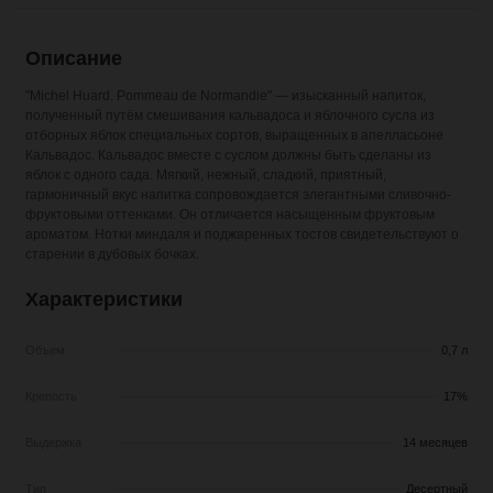
Описание
"Michel Huard. Pommeau de Normandie" — изысканный напиток,
полученный путём смешивания кальвадоса и яблочного сусла из
отборных яблок специальных сортов, выращенных в апелласьоне
Кальвадос. Кальвадос вместе с суслом должны быть сделаны из
яблок с одного сада. Мягкий, нежный, сладкий, приятный,
гармоничный вкус напитка сопровождается элегантными сливочно-
фруктовыми оттенками. Он отличается насыщенным фруктовым
ароматом. Нотки миндаля и поджаренных тостов свидетельствуют о
старении в дубовых бочках.
Характеристики
Объем
0,7 л
Крепость
17%
Выдержка
14 месяцев
Тип
Десертный