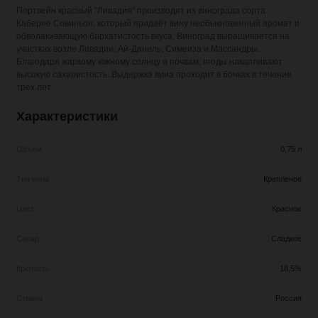
Портвейн красный "Ливадия"
производят из винограда сорта
Каберне Совиньон, который придаёт вину необыкновенный аромат и
обволакивающую бархатистость вкуса. Виноград выращивается на
участках возле Ливадии, Ай-Даниль, Симеиза и Массандры.
Благодаря жаркому южному солнцу и почвам, ягоды накапливают
высокую сахаристость. Выдержка вина проходит в бочках в течение
трёх лет.
Характеристики
Объем
0,75 л
Тип вина
Крепленое
Цвет
Красное
Сахар
Сладкое
Крепость
18,5%
Страна
Россия