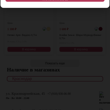
Цена:
Цена:
1 100
₽
1 600
₽
Октаво Арте. Вердехо 0,75л
Кляйне Зальзе. Шираз-Мурведр-Вионье
0,75л
Испания, 0,75 л, 11,5%
ЮАР, 0,75 л, 13%
В корзину
В корзину
Показать еще
Наличие в магазинах
ул. Красноармейская, 45
+7 (918) 930-06-90
Пн - Вс: 10:00 - 22:00