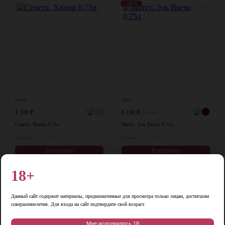
-16%
♡
♡
Цена:
Цена:
1 500
₽
6 190
₽
7 400
₽
Сенетх. Хихви 0,75л
Матсу. Эль Вьехо 0,75л
Россия, 0,75 л, 11-12%
Испания, 0,75 л, 15%
В корзину
В корзину
18+
♡
♡
Данный сайт содержит материалы, предназначенные для просмотра только лицам, достигшим
совершеннолетия. Для входа на сайт подтвердите свой возраст.
Мне исполнилось 18