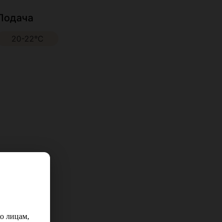
Подача
20-22°С
о лицам,