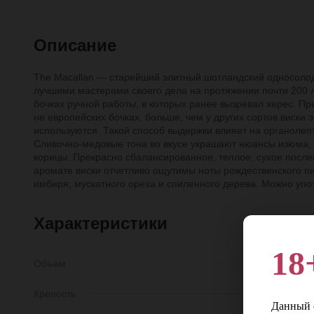
Описание
The Macallan — старейший элитный шотландский односоло
лучшими мастерами своего дела на протяжении почти 200 л
бочках ручной работы, в которых ранее вызревал херес. Пр
не европейских бочках, больше, чем у других сортов виски 
используются. Такой способ выдержки влияет на органолепт
Сливочно-медовые тона во вкусе украшают нюансы изюма, 
корицы. Прекрасно сбалансированное, теплое, сухое после
аромате виски отчетливо ощутимы ноты рождественского пир
имбиря, мускатного ореха и спиленного дерева. Можно употр
Характеристики
18
Объем
0,7 
Крепость
40
Данный с