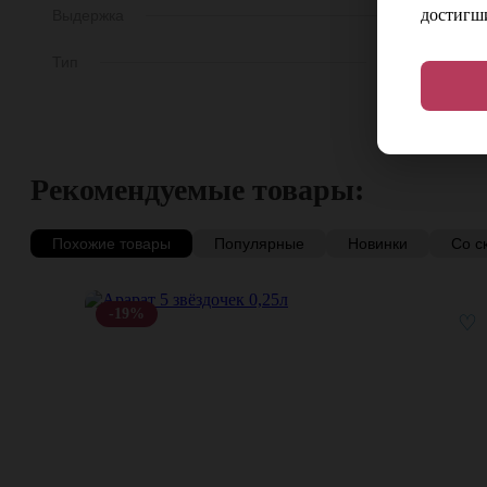
достигши
Выдержка
12 ле
Тип
Односолодовы
Рекомендуемые товары:
Похожие товары
Популярные
Новинки
Со с
-19%
♡