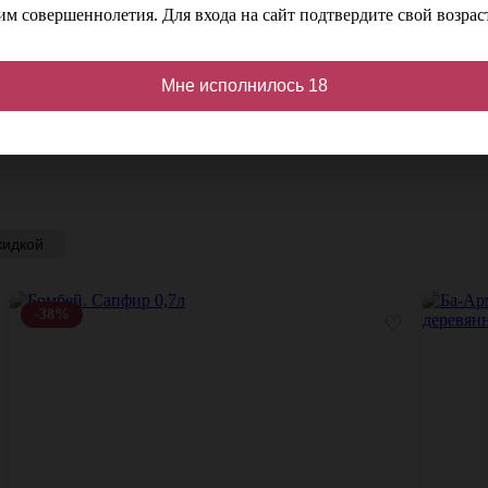
м совершеннолетия. Для входа на сайт подтвердите свой возраст
т
Цвет
Светло-золотистый
й
Мне исполнилось 18
кидкой
-38%
♡