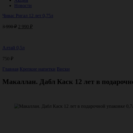
Акции
Новости
Чивас Ригал 12 лет 0,75л
Первоначальная
Текущая
3 990
₽
2 990
₽
цена
цена:
составляла
2
3
990 ₽.
Алтай 0,5л
990 ₽.
750
₽
Главная
Крепкие напитки
Виски
Макаллан. Дабл Каск 12 лет в подарочн