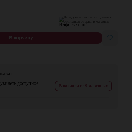
я
Цена, указанная на сайте, может
отличаться от цены в магазине
♡
В корзину
каза:
 увидеть доступное
В наличии в: 9 магазинах