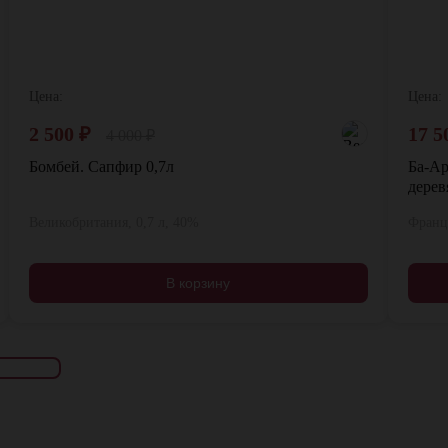
Цена:
Цена:
2 500
₽
17 5
4 000
₽
Бомбей. Сапфир 0,7л
Ба-Ар
дерев
Великобритания, 0,7 л, 40%
Франци
В корзину