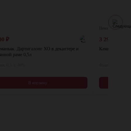
Цена:
00
₽
3 290
₽
4 79
маньяк. Дартигалонг ХО в декантере и
Камю VS 0,5л
янной раме 0,5л
я, 0,5 л, 40%
Франция, 0,5 л, 
В корзину