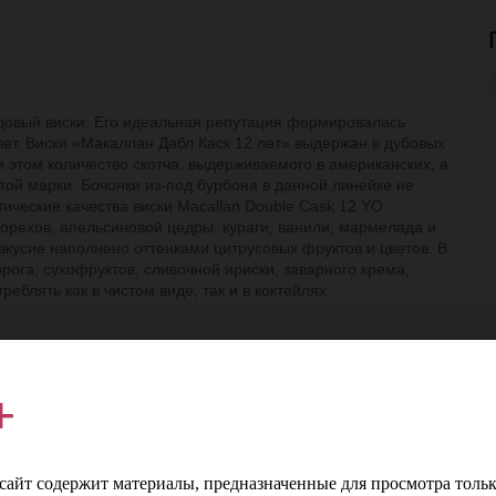
довый виски. Его идеальная репутация формировалась
ет. Виски «Макаллан Дабл Каск 12 лет» выдержан в дубовых
и этом количество скотча, выдерживаемого в американских, а
этой марки. Бочонки из-под бурбона в данной линейке не
ические качества виски Macallan Double Cask 12 YO.
орехов, апельсиновой цедры, кураги, ванили, мармелада и
вкусие наполнено оттенками цитрусовых фруктов и цветов. В
ога, сухофруктов, сливочной ириски, заварного крема,
еблять как в чистом виде, так и в коктейлях.
+
л
Страна
Шотландия
%
Производитель
Эдрингтон Групп Лимитэд
айт содержит материалы, предназначенные для просмотра тольк