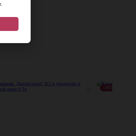
.
-31%
♡