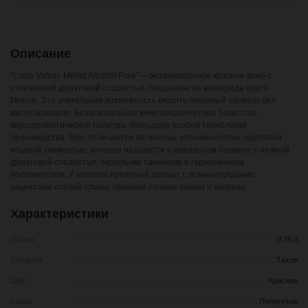
Описание
"Louis Vallon. Merlot Alcohol Free"— безалкогольное красное вино с
утончённой фруктовой сладостью, созданное из винограда сорта
Мерло. Это уникальная возможность вкусить любимый напиток без
капли алкоголя. Безалкогольное вино сохраняет все богатство
вкусоароматической палитры благодаря особой технологии
производства. Вкус отличается питкостью, утонченностью, приятной
ягодной свежестью, которая находится в идеальном балансе с нежной
фруктовой сладостью, округлыми танинами и гармоничным
послевкусием. У напитка приятный аромат с доминирующими
акцентами спелой сливы, свежими тонами вишни и малины.
Характеристики
Объем
0,75 л
Тип вина
Тихое
Цвет
Красное
Сахар
Полусухое