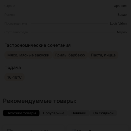
Страна
Франция
Регион
Бордо
Производитель
Louis Vallon
Сорт винограда
Мерло
Гастрономические сочетания
Мясо, мясные закуски
Гриль, барбекю
Паста, пицца
Подача
16-18°С
Рекомендуемые товары:
Похожие товары
Популярные
Новинки
Со скидкой