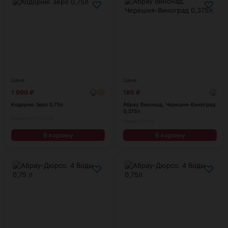
♡
♡
Цена:
Цена:
1 990
₽
185
₽
Кодорню Зеро 0,75л
Абрау Винонад. Черешня-Виноград
0,375л
Испания, 0,75 л, 0,5%
Россия, 0,375 л
В корзину
В корзину
♡
♡